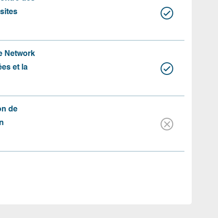
 sites
te Network
es et la
on de
n