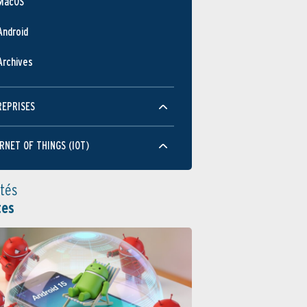
MacOS
Android
Archives
REPRISES
RNET OF THINGS (IOT)
ités
tes