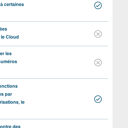
 à certaines
ées
 le Cloud
er les
 numéros
fonctions
es par
risations, le
contre des