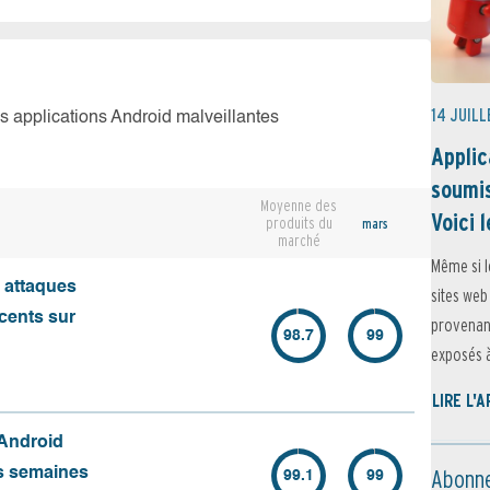
14 JUILL
es applications Android malveillantes
Applic
soumis
Moyenne des
Voici l
produits du
mars
marché
Même si l
s attaques
sites web
écents sur
provenant
98.7
99
exposés à 
LIRE L'
 Android
Abonne
es semaines
99.1
99