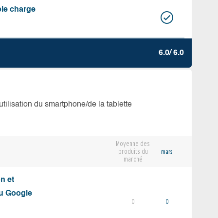
ble charge
6.0/ 6.0
’utilisation du smartphone/de la tablette
Moyenne des
produits du
mars
marché
on et
du Google
0
0