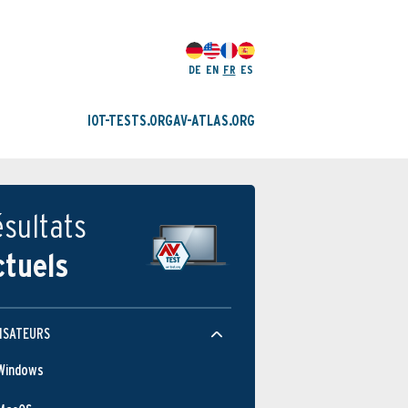
DE
EN
FR
ES
IOT-TESTS.ORG
AV-ATLAS.ORG
sultats
ctuels
ISATEURS
Windows