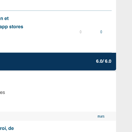
on et
s app stores
0
0
6.0/ 6.0
tes
mars
roi, de