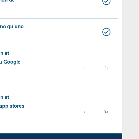
ation de
aîne qu’une
on et
du Google
3
40
on et
s app stores
7
93