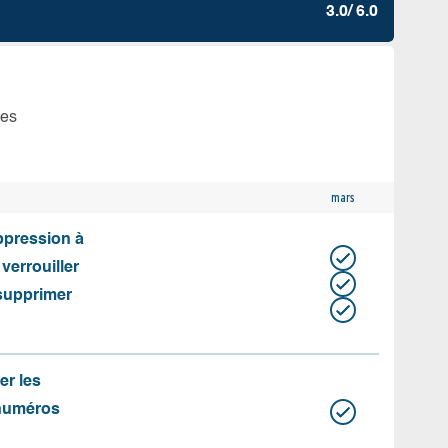
3.0/ 6.0
tes
mars
uppression à
 verrouiller
 supprimer
er les
 numéros