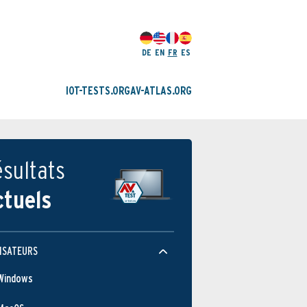
DE
EN
FR
ES
IOT-TESTS.ORG
AV-ATLAS.ORG
sultats
ctuels
ISATEURS
Windows