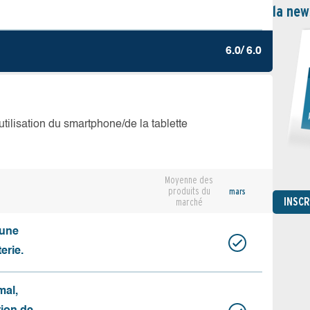
la new
6.0/ 6.0
’utilisation du smartphone/de la tablette
Moyenne des
produits du
mars
INSC
marché
cune
erie.
mal,