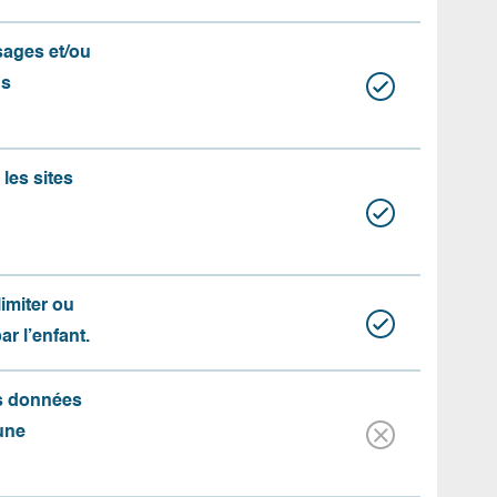
ssages et/ou
us
les sites
limiter ou
par l’enfant.
es données
une