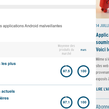
14 JUILL
es applications Android malveillantes
Applic
soumis
Moyenne des
Voici l
produits du
mars
marché
Même si l
 les plus
sites web
97.5
100
provenant
exposés à 
LIRE L'
s actuels
ières
97.1
100
Abonne