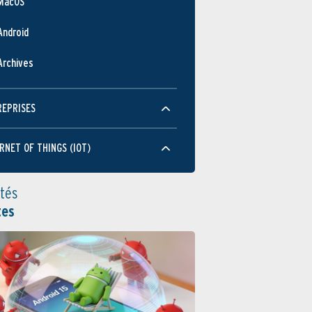
MacOS
Android
Archives
REPRISES
RNET OF THINGS (IOT)
ités
tes