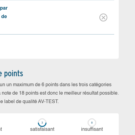
(par
 de
e points
cun un maximum de 6 points dans les trois catégories
a note de 18 points est donc le meilleur résultat possible.
 le label de qualité AV-TEST.
t
sa­tis­fai­sant
in­suf­fi­sant