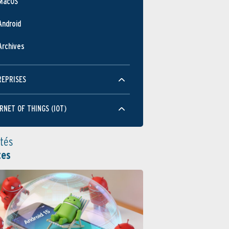
MacOS
Android
Archives
REPRISES
RNET OF THINGS (IOT)
ités
tes