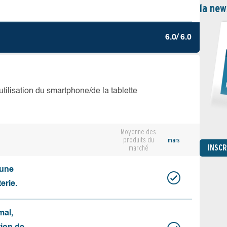
la new
6.0/ 6.0
’utilisation du smartphone/de la tablette
Moyenne des
produits du
mars
INSC
marché
cune
erie.
mal,