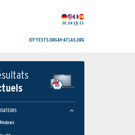
DE
EN
FR
ES
IOT-TESTS.ORG
AV-ATLAS.ORG
sultats
ctuels
ISATEURS
Windows