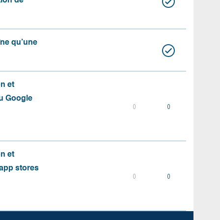
ation de
aîne qu’une
on et
du Google
0
0
on et
s app stores
0
0