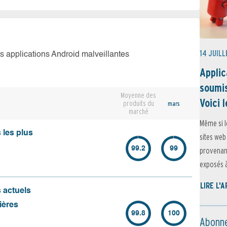
14 JUILL
es applications Android malveillantes
Applic
soumis
Moyenne des
Voici l
produits du
mars
marché
Même si l
 les plus
sites web
99.2
99
provenant
exposés à 
LIRE L'
s actuels
ières
99.8
100
Abonne