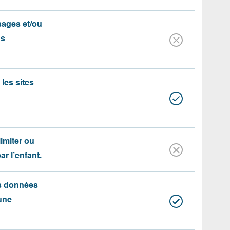
ssages et/ou
us
les sites
limiter ou
par l’enfant.
es données
une