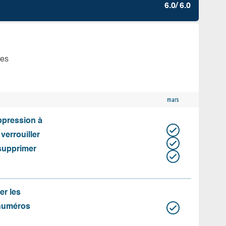
6.0/ 6.0
tes
mars
uppression à
 verrouiller
 supprimer
er les
 numéros