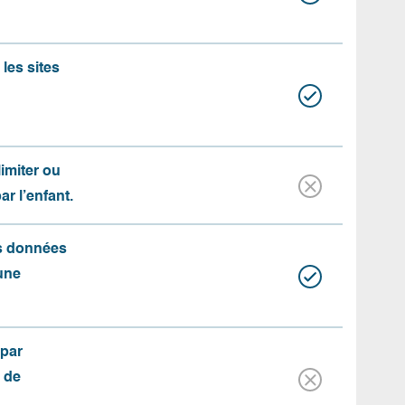
les sites
limiter ou
par l’enfant.
es données
une
(par
 de