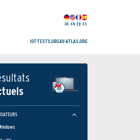
DE
EN
FR
ES
IOT-TESTS.ORG
AV-ATLAS.ORG
sultats
ctuels
ISATEURS
Windows