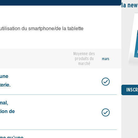
la new
’utilisation du smartphone/de la tablette
Moyenne des
produits du
mars
marché
cune
erie.
INSC
mal,
ation de