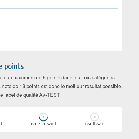
e points
cun un maximum de 6 points dans les trois catégories
a note de 18 points est donc le meilleur résultat possible.
 le label de qualité AV-TEST.
t
sa­tis­fai­sant
in­suf­fi­sant