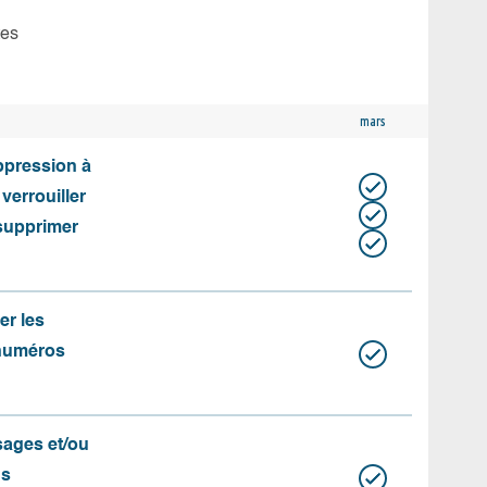
tes
mars
uppression à
 verrouiller
 supprimer
er les
 numéros
ssages et/ou
us