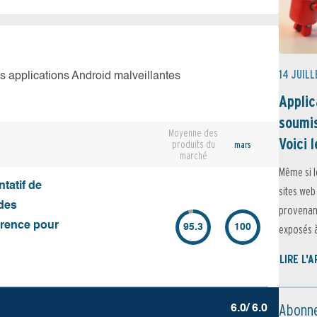
14 JUILL
es applications Android malveillantes
Applic
soumis
Moyenne des
Voici l
produits du
mars
marché
Même si l
tatif de
sites web
des
provenant
érence pour
95.3
100
exposés à 
LIRE L'
Abonne
6.0/ 6.0