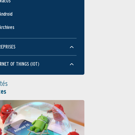
MacOS
Android
Archives
REPRISES
RNET OF THINGS (IOT)
ités
tes