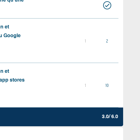
aîne qu’une
on et
du Google
1
2
on et
s app stores
1
10
3.0/ 6.0