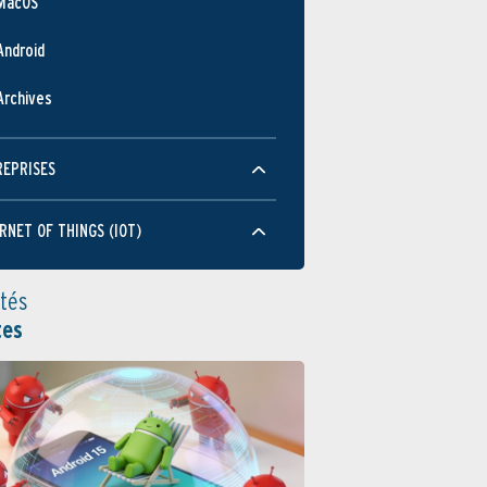
MacOS
Android
Archives
REPRISES
RNET OF THINGS (IOT)
ités
tes