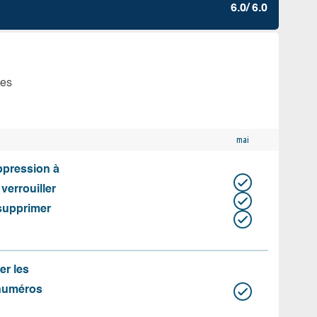
6.0/ 6.0
tes
mai
uppression à
 verrouiller
 supprimer
er les
 numéros