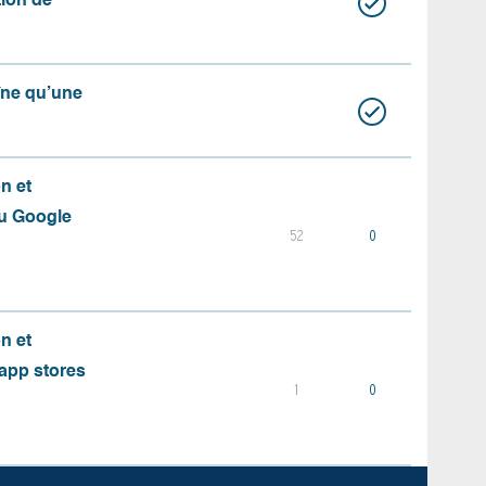
ation de
aîne qu’une
on et
du Google
52
0
on et
s app stores
1
0