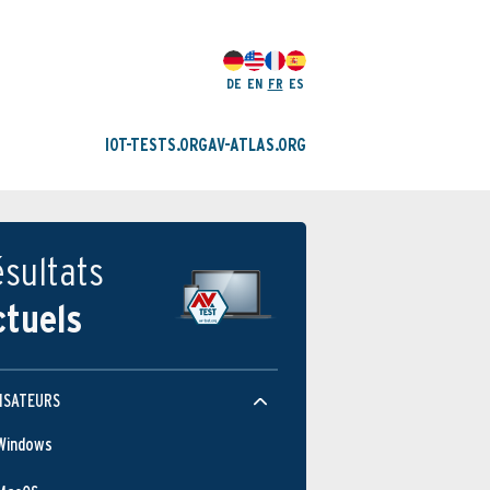
DE
EN
FR
ES
IOT-TESTS.ORG
AV-ATLAS.ORG
sultats
ctuels
ISATEURS
Windows