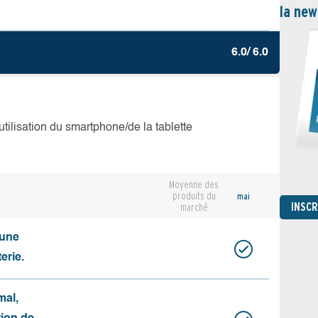
la new
6.0/ 6.0
’utilisation du smartphone/de la tablette
Moyenne des
produits du
mai
INSC
marché
cune
erie.
mal,