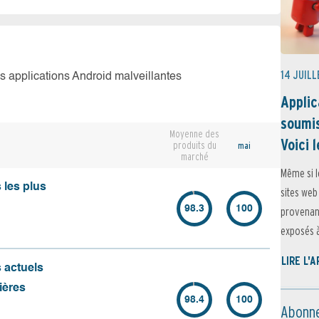
14 JUILL
es applications Android malveillantes
Applic
soumis
Moyenne des
Voici l
produits du
mai
marché
Même si l
 les plus
sites web
98.3
100
provenant
exposés à 
LIRE L'
s actuels
ières
98.4
100
Abonne