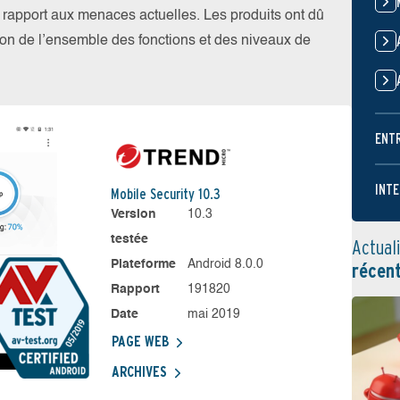
par rapport aux menaces actuelles. Les produits ont dû
ation de l’ensemble des fonctions et des niveaux de
ENT
INTE
Mobile Security 10.3
Version
10.3
testée
Actual
Plateforme
Android 8.0.0
récen
Rapport
191820
Date
mai 2019
PAGE WEB
ARCHIVES