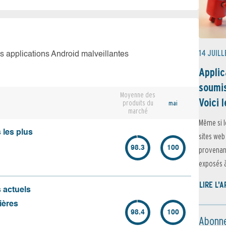
14 JUILL
es applications Android malveillantes
Applic
soumis
Moyenne des
Voici l
produits du
mai
marché
Même si l
 les plus
sites web
98.3
100
provenant
exposés à 
LIRE L'
s actuels
ières
98.4
100
Abonne