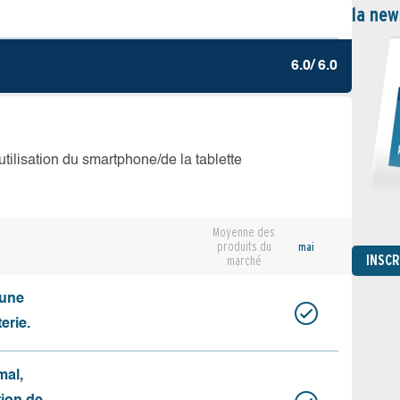
la new
6.0/ 6.0
’utilisation du smartphone/de la tablette
Moyenne des
produits du
mai
INSC
marché
cune
erie.
mal,