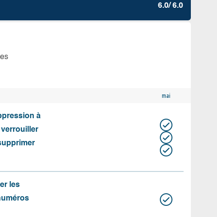
6.0/ 6.0
tes
mai
uppression à
 verrouiller
 supprimer
er les
 numéros