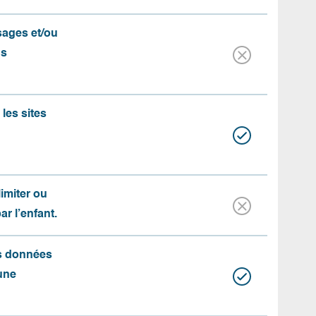
ssages et/ou
us
les sites
limiter ou
par l’enfant.
es données
une