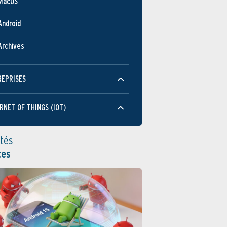
MacOS
Android
Archives
REPRISES
RNET OF THINGS (IOT)
ités
tes