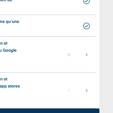
ation de
aîne qu’une
on et
du Google
52
0
on et
s app stores
1
0