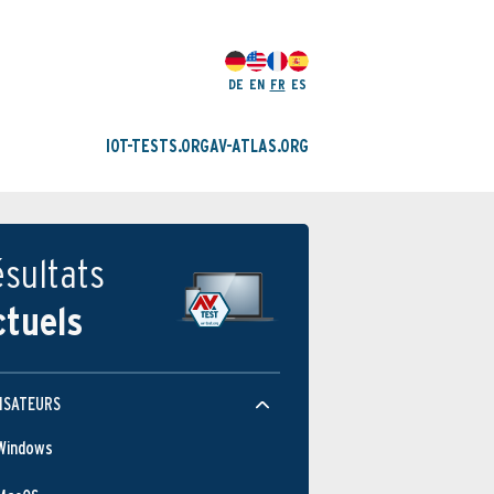
DE
EN
FR
ES
IOT-TESTS.ORG
AV-ATLAS.ORG
sultats
ctuels
ISATEURS
Windows