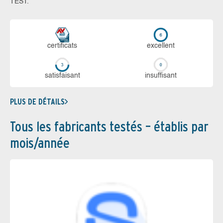
TEST.
certi­ficats
ex­cellent
sa­tis­fai­sant
in­suf­fi­sant
PLUS DE DÉTAILS
Tous les fabricants testés – établis par
mois/année