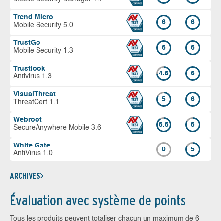
Trend Micro
6
6
Mobile Security 5.0
TrustGo
6
6
Mobile Security 1.3
Trustlook
4.5
6
Antivirus 1.3
VisualThreat
5
6
ThreatCert 1.1
Webroot
5.5
5
SecureAnywhere Mobile 3.6
White Gate
0
5
AntiVirus 1.0
ARCHIVES
Évaluation avec système de points
Tous les produits peuvent totaliser chacun un maximum de 6