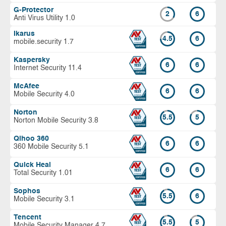
G-Protector
2
6
Anti Virus Utility 1.0
Ikarus
4.5
6
mobile.security 1.7
Kaspersky
6
6
Internet Security 11.4
McAfee
6
6
Mobile Security 4.0
Norton
5.5
5
Norton Mobile Security 3.8
Qihoo 360
6
6
360 Mobile Security 5.1
Quick Heal
6
6
Total Security 1.01
Sophos
5.5
6
Mobile Security 3.1
Tencent
5.5
5
Mobile Security Manager 4.7