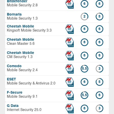
Bitdefender
6
6
Mobile Security 2.8
Bornaria
2
5
Mobile Security 1.3
Cheetah Mobile
6
6
Kingsoft Mobile Security 3.3
Cheetah Mobile
6
6
Clean Master 5.6
Cheetah Mobile
6
6
CM Security 1.3
Comodo
5.5
3
Mobile Security 2.4
ESET
6
5
Mobile Security & Antivirus 2.0
F-Secure
5.5
6
Mobile Security 9.1
G Data
6
3
Internet Security 25.0