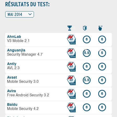
RÉSULTATS DU TEST:
MAI 2014
AhnLab
6
6
V3 Mobile 2.1
Anguanjia
5.5
5
Security Manager 4.7
Antiy
6
6
AVL 2.3
Avast
5.5
6
Mobile Security 3.0
Avira
6
6
Free Android Security 3.2
Baidu
6
6
Mobile Security 4.2