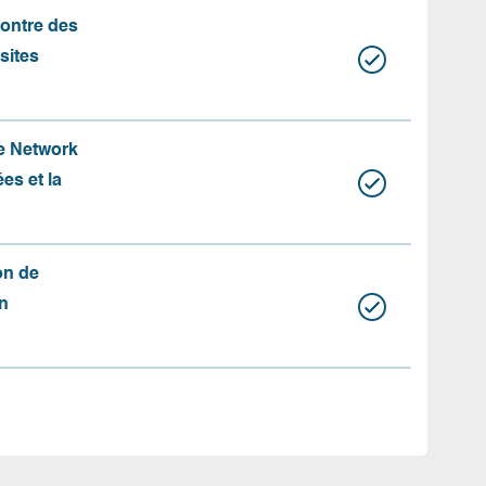
contre des
 sites
te Network
es et la
on de
n