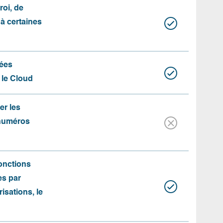
roi, de
 à certaines
ées
 le Cloud
er les
 numéros
fonctions
es par
risations, le