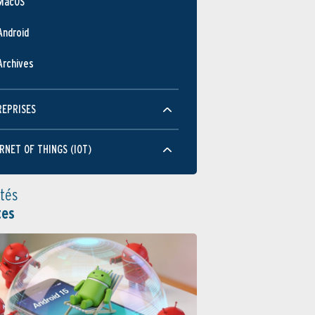
MacOS
Android
Archives
REPRISES
RNET OF THINGS (IOT)
ités
tes