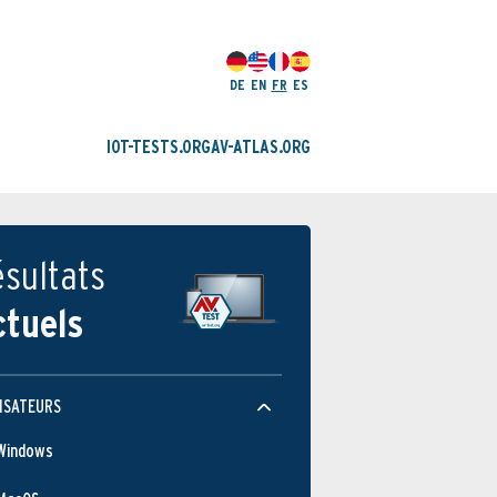
DE
EN
FR
ES
IOT-TESTS.ORG
AV-ATLAS.ORG
sultats
ctuels
ISATEURS
Windows