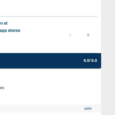
on et
s app stores
0
0
6.0/ 6.0
tes
juillet