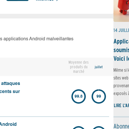
14 JUILL
es applications Android malveillantes
Applic
soumis
Voici l
Moyenne des
produits du
juillet
Même si l
marché
sites web
s attaques
provenant
écents sur
exposés à 
99.8
99
LIRE L'
Abonne
 Android