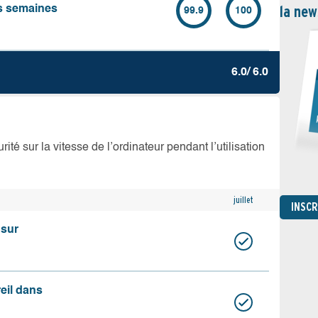
la new
es semaines
99.9
100
6.0/ 6.0
té sur la vitesse de l’ordinateur pendant l’utilisation
juillet
INSC
 sur
reil dans