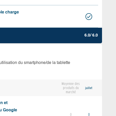
ble charge
6.0/ 6.0
’utilisation du smartphone/de la tablette
Moyenne des
produits du
juillet
marché
on et
du Google
0
0