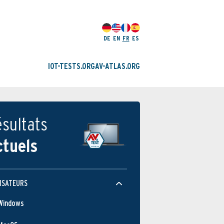
DE
EN
FR
ES
IOT-TESTS.ORG
AV-ATLAS.ORG
sultats
ctuels
ISATEURS
Windows