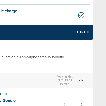
ble charge
6.0/ 6.0
’utilisation du smartphone/de la tablette
Moyenne des
produits du
juillet
marché
on et
du Google
0
0