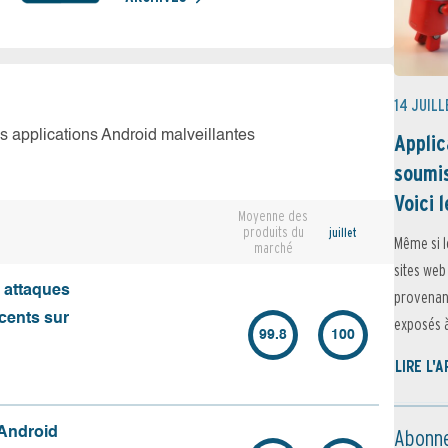
14 JUILL
es applications Android malveillantes
Applic
soumis
Voici l
Moyenne des
produits du
juillet
Même si l
marché
sites web
s attaques
provenant
écents sur
exposés à 
99.8
100
LIRE L'
Abonne
 Android