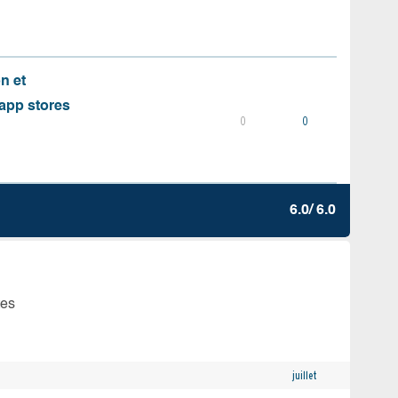
on et
s app stores
0
0
6.0/ 6.0
tes
juillet