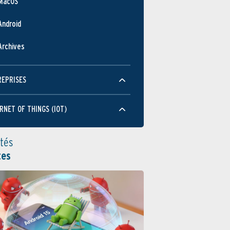
MacOS
Android
Archives
REPRISES
RNET OF THINGS (IOT)
ités
tes