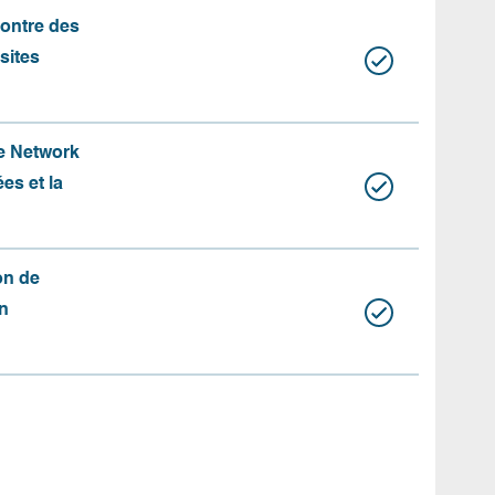
contre des
 sites
te Network
es et la
on de
n