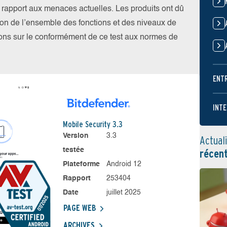
par rapport aux menaces actuelles. Les produits ont dû
ation de l’ensemble des fonctions et des niveaux de
tions sur le conformément de ce test aux normes de
ENT
INTE
Mobile Security 3.3
Version
3.3
Actual
testée
récen
Plateforme
Android 12
Rapport
253404
Date
juillet 2025
PAGE WEB
ARCHIVES