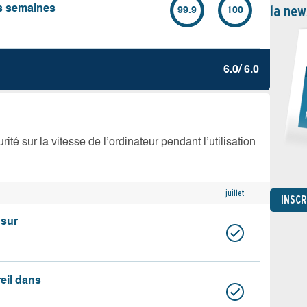
la new
es semaines
99.9
100
6.0/ 6.0
té sur la vitesse de l’ordinateur pendant l’utilisation
juillet
INSC
 sur
reil dans