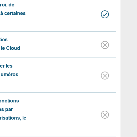
roi, de
 à certaines
ées
 le Cloud
er les
 numéros
fonctions
es par
risations, le