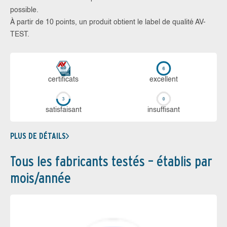
possible.
À partir de 10 points, un produit obtient le label de qualité AV-
TEST.
certi­ficats
ex­cellent
sa­tis­fai­sant
in­suf­fi­sant
PLUS DE DÉTAILS
Tous les fabricants testés – établis par
mois/année