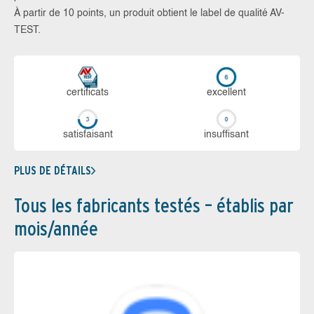
À partir de 10 points, un produit obtient le label de qualité AV-
TEST.
certi­ficats
ex­cellent
sa­tis­fai­sant
in­suf­fi­sant
PLUS DE DÉTAILS
Tous les fabricants testés – établis par
mois/année