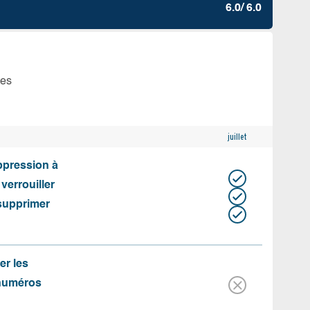
6.0/ 6.0
tes
juillet
uppression à
 verrouiller
 supprimer
er les
 numéros