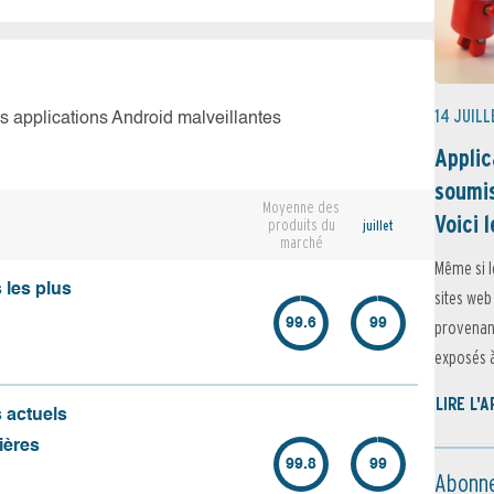
14 JUILL
es applications Android malveillantes
Applic
soumis
Moyenne des
Voici l
produits du
juillet
marché
Même si l
 les plus
sites web
99.6
99
provenant
exposés à 
LIRE L'
s actuels
ières
99.8
99
Abonne