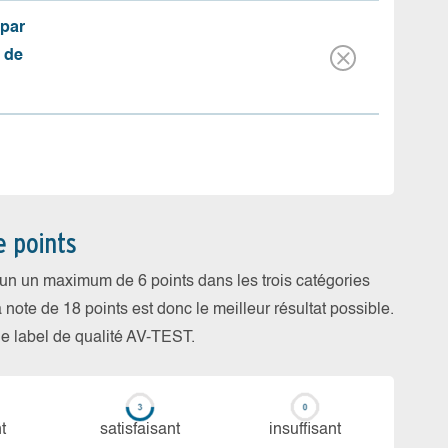
(par
 de
e points
cun un maximum de 6 points dans les trois catégories
a note de 18 points est donc le meilleur résultat possible.
 le label de qualité AV-TEST.
t
sa­tis­fai­sant
in­suf­fi­sant