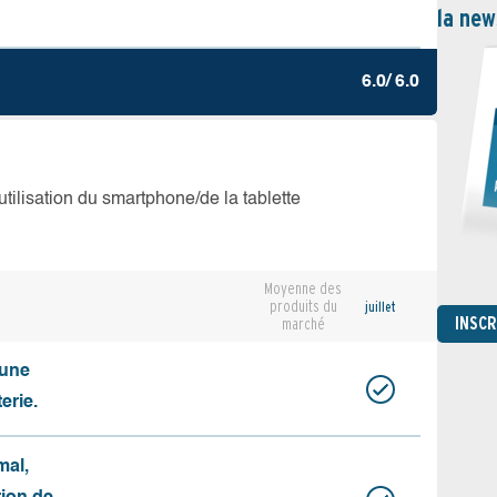
la new
6.0/ 6.0
’utilisation du smartphone/de la tablette
Moyenne des
produits du
juillet
INSC
marché
cune
erie.
mal,