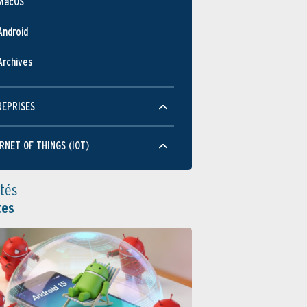
MacOS
Android
Archives
REPRISES
RNET OF THINGS (IOT)
ités
tes