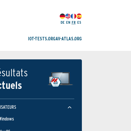
DE
EN
FR
ES
IOT-TESTS.ORG
AV-ATLAS.ORG
sultats
ctuels
ISATEURS
Windows