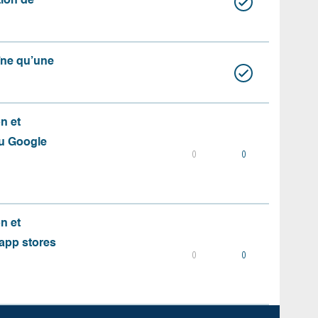
ation de
aîne qu’une
on et
du Google
0
0
on et
s app stores
0
0