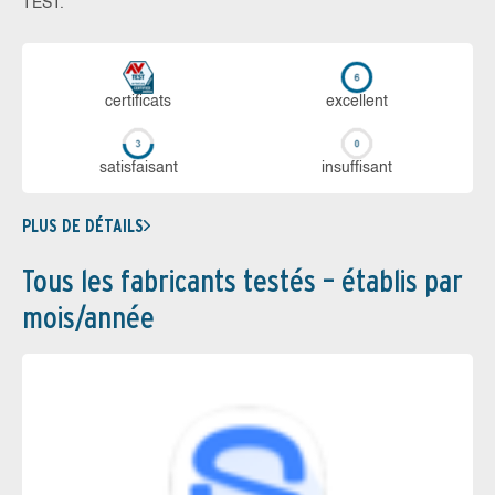
TEST.
certi­ficats
ex­cellent
sa­tis­fai­sant
in­suf­fi­sant
PLUS DE DÉTAILS
Tous les fabricants testés – établis par
mois/année