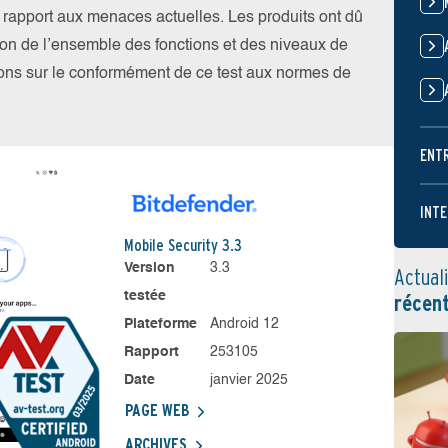
par rapport aux menaces actuelles. Les produits ont dû
ation de l’ensemble des fonctions et des niveaux de
tions sur le conformément de ce test aux normes de
ENT
INTE
Mobile Security 3.3
Version
3.3
Actual
testée
récen
Plateforme
Android 12
Rapport
253105
Date
janvier 2025
PAGE WEB
ARCHIVES