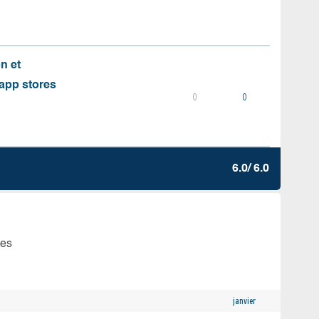
on et
s app stores
0
0
6.0/ 6.0
tes
janvier