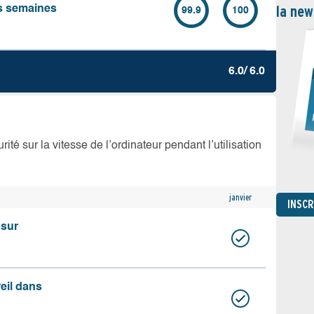
la new
es semaines
99.9
100
6.0/ 6.0
té sur la vitesse de l’ordinateur pendant l’utilisation
janvier
INSC
 sur
reil dans