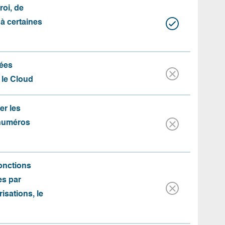
roi, de
 à certaines
ées
 le Cloud
er les
 numéros
fonctions
es par
risations, le