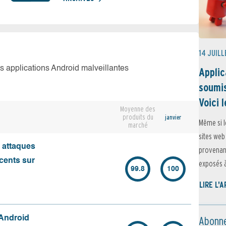
14 JUILL
es applications Android malveillantes
Applic
soumis
Voici l
Moyenne des
produits du
janvier
Même si l
marché
sites web
s attaques
provenant
écents sur
exposés à 
99.8
100
LIRE L'
Abonne
 Android