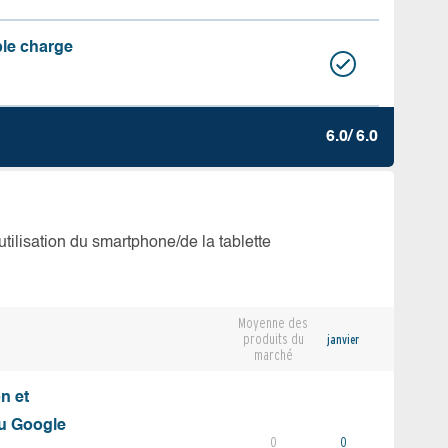
ble charge
6.0/ 6.0
’utilisation du smartphone/de la tablette
Moyenne des
produits du
janvier
marché
on et
du Google
0
0