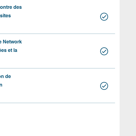
contre des
 sites
te Network
es et la
on de
n