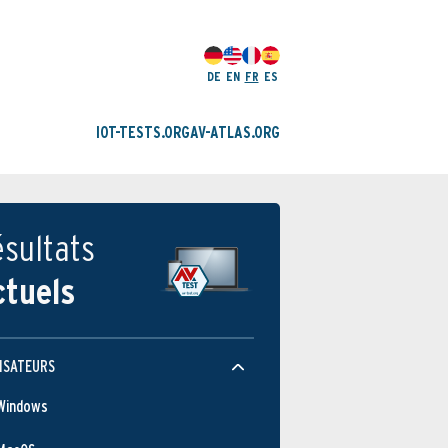
DE
EN
FR
ES
IOT-TESTS.ORG
AV-ATLAS.ORG
sultats
ctuels
ISATEURS
Windows