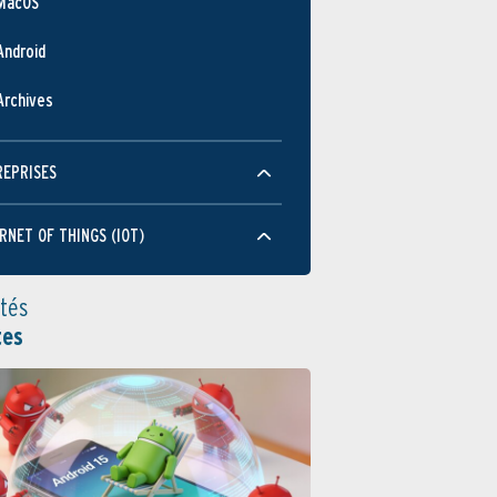
MacOS
Android
Archives
REPRISES
RNET OF THINGS (IOT)
ités
tes