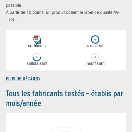
possible.
À partir de 10 points, un produit obtient le label de qualité AV-
TEST.
certi­ficats
ex­cellent
sa­tis­fai­sant
in­suf­fi­sant
PLUS DE DÉTAILS
Tous les fabricants testés – établis par
mois/année