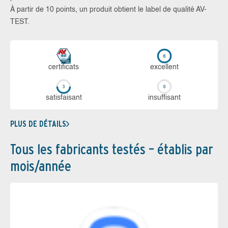
À partir de 10 points, un produit obtient le label de qualité AV-
TEST.
certi­ficats
ex­cellent
sa­tis­fai­sant
in­suf­fi­sant
PLUS DE DÉTAILS
Tous les fabricants testés – établis par
mois/année