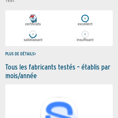
TEST.
certi­ficats
ex­cellent
sa­tis­fai­sant
in­suf­fi­sant
PLUS DE DÉTAILS
Tous les fabricants testés – établis par
mois/année