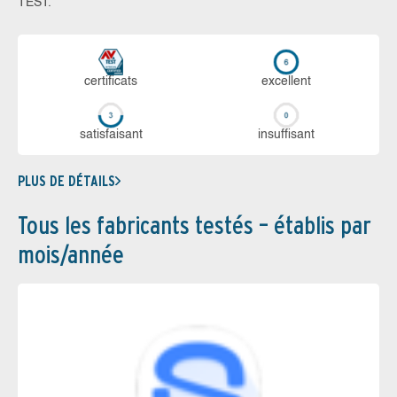
TEST.
certi­ficats
ex­cellent
sa­tis­fai­sant
in­suf­fi­sant
PLUS DE DÉTAILS
Tous les fabricants testés – établis par
mois/année