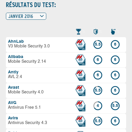
RÉSULTATS DU TEST:
JANVIER 2016
AhnLab
5.5
6
V3 Mobile Security 3.0
Alibaba
6
6
Mobile Security 2.14
Antiy
6
6
AVL 2.4
Avast
5.5
6
Mobile Security 4.0
AVG
4
5.5
Antivirus Free 5.1
Avira
5.5
6
Antivirus Security 4.3