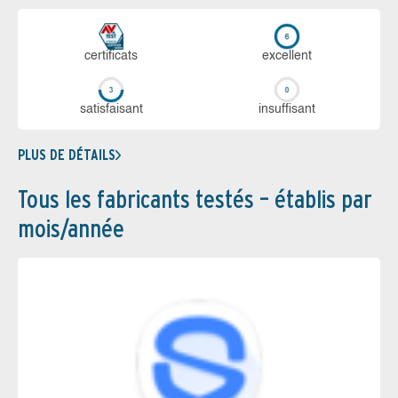
certi­ficats
ex­cellent
sa­tis­fai­sant
in­suf­fi­sant
PLUS DE DÉTAILS
Tous les fabricants testés – établis par
mois/année