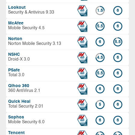
Lookout
1.5
6
Security & Antivirus 9.33
McAfee
5.5
6
Mobile Security 4.5
Norton
6
5.5
Norton Mobile Security 3.13
NSHC
4.5
6
Droid-X 3.0
PSafe
5.5
6
Total 3.0
Qihoo 360
6
6
360 AntiVirus 2.1
Quick Heal
5
6
Total Security 2.01
Sophos
6
6
Mobile Security 6.0
Tencent