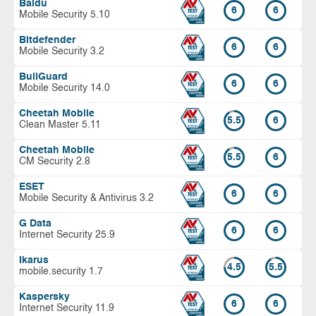
Baidu
6
6
Mobile Security 5.10
Bitdefender
6
6
Mobile Security 3.2
BullGuard
6
6
Mobile Security 14.0
Cheetah Mobile
5.5
6
Clean Master 5.11
Cheetah Mobile
5.5
6
CM Security 2.8
ESET
6
6
Mobile Security & Antivirus 3.2
G Data
6
6
Internet Security 25.9
Ikarus
4.5
5.5
mobile.security 1.7
Kaspersky
6
6
Internet Security 11.9