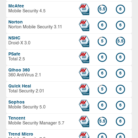
McAfee
5.5
6
Mobile Security 4.5
Norton
6
6
Norton Mobile Security 3.11
NSHC
5
5.5
Droid-X 3.0
PSafe
6
6
Total 2.5
Qihoo 360
6
6
360 AntiVirus 2.1
Quick Heal
5
6
Total Security 2.01
Sophos
6
6
Mobile Security 5.0
Tencent
5.5
6
Mobile Security Manager 5.7
Trend Micro
6
6