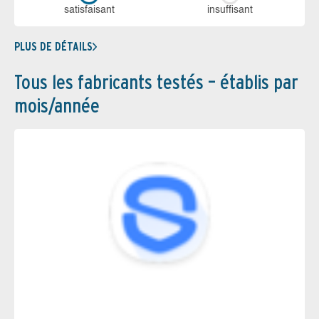
sa­tis­fai­sant
in­suf­fi­sant
PLUS DE DÉTAILS
Tous les fabricants testés – établis par
mois/année