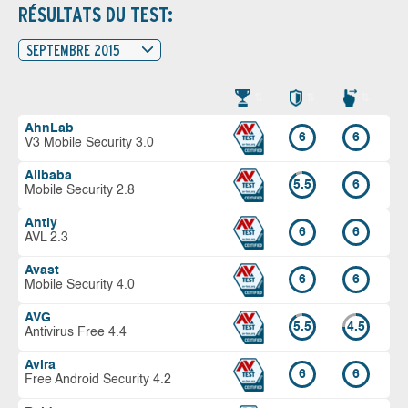
RÉSULTATS DU TEST:
SEPTEMBRE 2015
AhnLab
6
6
V3 Mobile Security 3.0
Alibaba
5.5
6
Mobile Security 2.8
Antiy
6
6
AVL 2.3
Avast
6
6
Mobile Security 4.0
AVG
5.5
4.5
Antivirus Free 4.4
Avira
6
6
Free Android Security 4.2