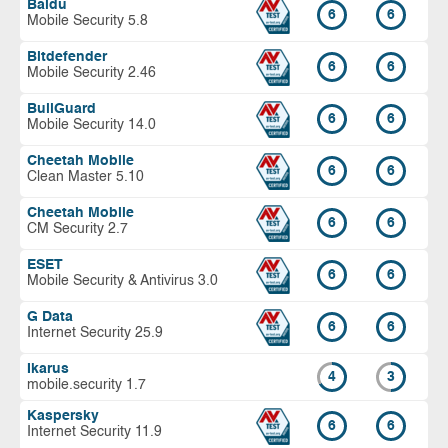
Baidu
6
6
Mobile Security 5.8
Bitdefender
6
6
Mobile Security 2.46
BullGuard
6
6
Mobile Security 14.0
Cheetah Mobile
6
6
Clean Master 5.10
Cheetah Mobile
6
6
CM Security 2.7
ESET
6
6
Mobile Security & Antivirus 3.0
G Data
6
6
Internet Security 25.9
Ikarus
4
3
mobile.security 1.7
Kaspersky
6
6
Internet Security 11.9