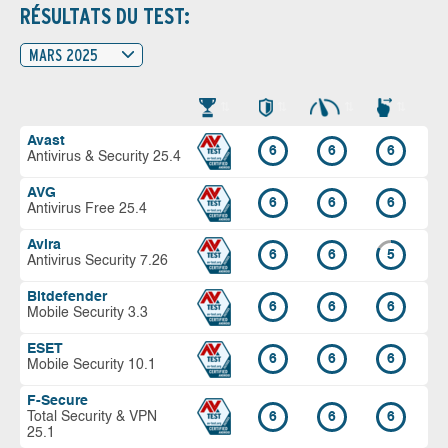
RÉSULTATS DU TEST:
MARS 2025
Avast
6
6
6
Antivirus & Security 25.4
AVG
6
6
6
Antivirus Free 25.4
Avira
6
6
5
Antivirus Security 7.26
Bitdefender
6
6
6
Mobile Security 3.3
ESET
6
6
6
Mobile Security 10.1
F-Secure
Total Security & VPN
6
6
6
25.1