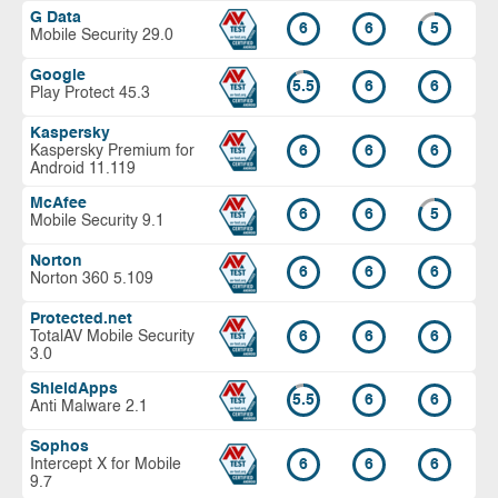
G Data
6
6
5
Mobile Security 29.0
Google
5.5
6
6
Play Protect 45.3
Kaspersky
Kaspersky Premium for
6
6
6
Android 11.119
McAfee
6
6
5
Mobile Security 9.1
Norton
6
6
6
Norton 360 5.109
Protected.net
TotalAV Mobile Security
6
6
6
3.0
ShieldApps
5.5
6
6
Anti Malware 2.1
Sophos
Intercept X for Mobile
6
6
6
9.7