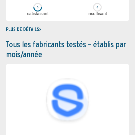
sa­tis­fai­sant
in­suf­fi­sant
PLUS DE DÉTAILS
Tous les fabricants testés – établis par
mois/année