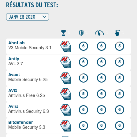
RÉSULTATS DU TEST:
JANVIER 2020
AhnLab
6
6
5
V3 Mobile Security 3.1
Antiy
6
6
5
AVL 2.7
Avast
5
6
5
Mobile Security 6.25
AVG
5
6
5
Antivirus Free 6.25
Avira
6
6
6
Antivirus Security 6.3
Bitdefender
6
6
6
Mobile Security 3.3