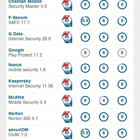
Cheetah Mobile
6
6
5
Security Master 5.0
F-Secure
5.5
6
5
SAFE 17.7
G Data
6
6
6
Internet Security 26.6
Google
0
6
0
Play Protect 17.2
Ikarus
6
6
5
mobile.security 1.8
Kaspersky
6
6
6
Internet Security 11.36
McAfee
6
4
6
Mobile Security 5.4
Norton
6
6
6
Norton 360 4.7
securiON
5.5
6
6
OnAV 1.0