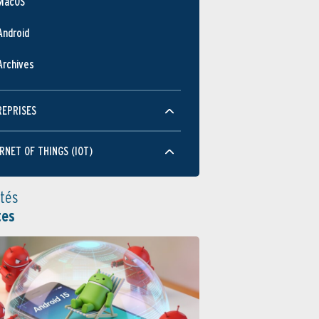
MacOS
Android
Archives
REPRISES
RNET OF THINGS (IOT)
ités
tes