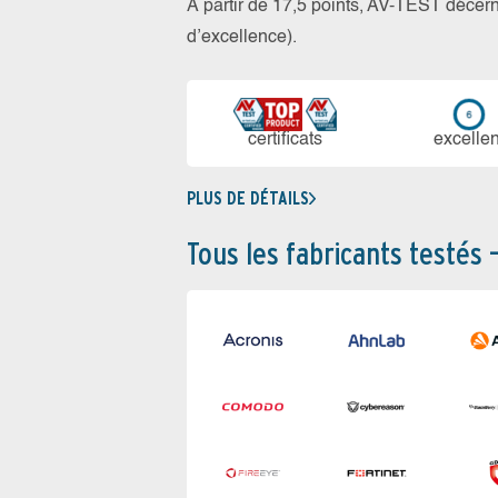
À partir de 17,5 points, AV-TEST déce
d’excellence).
certi­ficats
ex­cellen
PLUS DE DÉTAILS
Tous les fabricants testés 