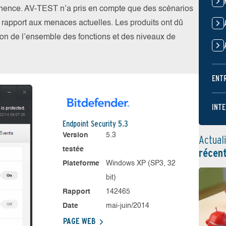
nence. AV-TEST n’a pris en compte que des scénarios
par rapport aux menaces actuelles. Les produits ont dû
ation de l’ensemble des fonctions et des niveaux de
ENT
INTE
Endpoint Security 5.3
Version
5.3
Actual
testée
récen
Plateforme
Windows XP (SP3, 32
bit)
Rapport
142465
Date
mai-juin/2014
PAGE WEB