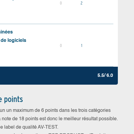
0
2
minées
 de logiciels
0
1
5.5/ 6.0
e points
cun un maximum de 6 points dans les trois catégories
a note de 18 points est donc le meilleur résultat possible.
 le label de qualité AV-TEST.