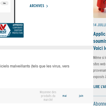
ARCHIVES
14 JUILL
Applic
soumis
Voici l
Même si l
sites web
iciels malveillants (tels que les virus, vers
provenant
exposés à 
LIRE L'
Moyenne des
produits du
mai
juin
marché
Abonne