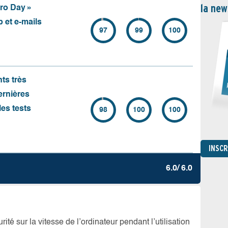
la new
ero Day »
 et e-mails
97
99
100
nts très
ernières
es tests
98
100
100
INSC
6.0/ 6.0
té sur la vitesse de l’ordinateur pendant l’utilisation