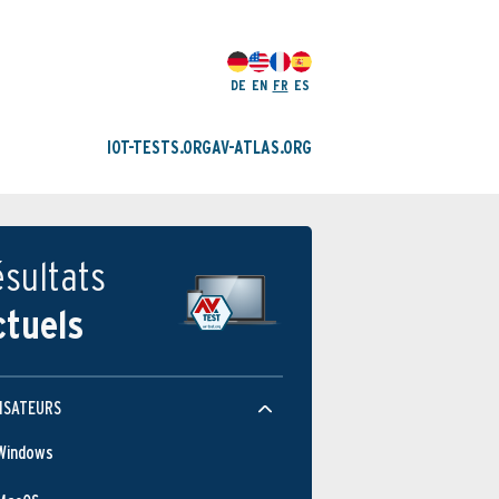
DE
EN
FR
ES
IOT-TESTS.ORG
AV-ATLAS.ORG
sultats
ctuels
ISATEURS
Windows