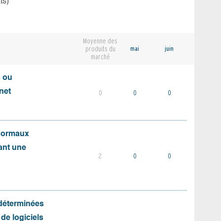
ts)
Moyenne des
produits du
mai
juin
marché
s ou
net
0
0
0
 normaux
ant une
2
0
0
 déterminées
 de logiciels