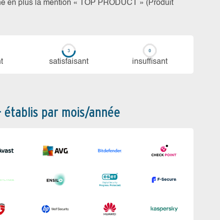
rne en plus la mention « TOP PRODUCT » (Produit
t
sa­tis­fai­sant
in­suf­fi­sant
– établis par mois/année