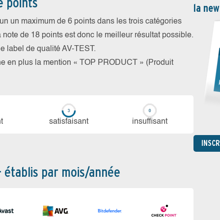
e points
la new
cun un maximum de 6 points dans les trois catégories
a note de 18 points est donc le meilleur résultat possible.
 le label de qualité AV-TEST.
rne en plus la mention « TOP PRODUCT » (Produit
t
sa­tis­fai­sant
in­suf­fi­sant
INSC
– établis par mois/année