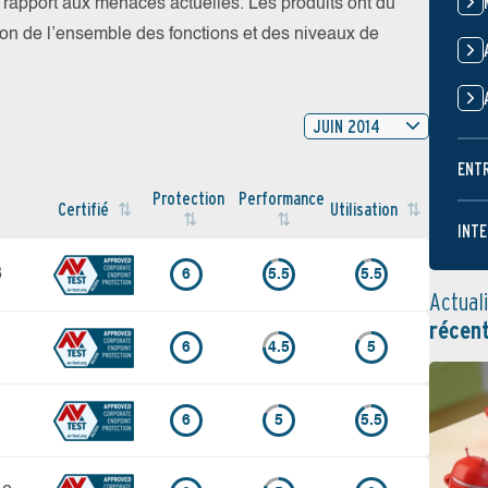
par rapport aux menaces actuelles. Les produits ont dû
ation de l’ensemble des fonctions et des niveaux de
JUIN 2014
ENT
Protection
Performance
Certifié
Utilisation
INTE
3
6
5.5
5.5
Actual
récen
6
4.5
5
6
5
5.5