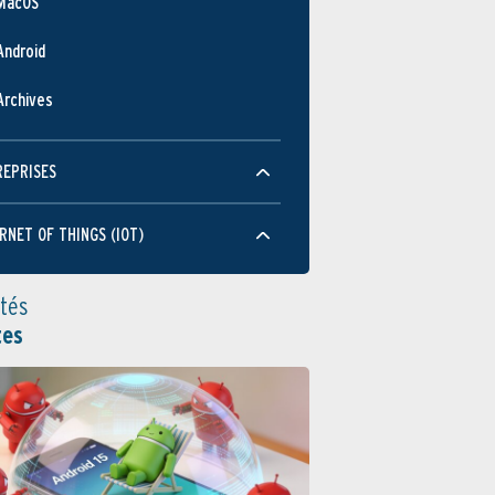
MacOS
Android
Archives
REPRISES
RNET OF THINGS (IOT)
ités
tes