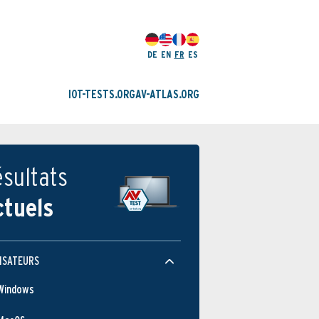
DE
EN
FR
ES
IOT-TESTS.ORG
AV-ATLAS.ORG
sultats
ctuels
ISATEURS
Windows