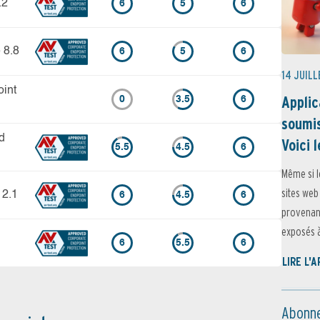
.2
6
5
6
 8.8
6
5
6
14 JUILL
int
Applic
0
3.5
6
soumis
d
Voici l
5.5
4.5
6
Même si l
sites web
12.1
6
4.5
6
provenant
exposés à 
6
5.5
6
LIRE L'
Abonne