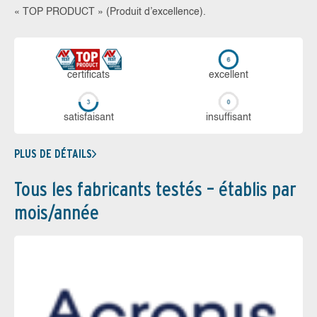
« TOP PRODUCT » (Produit d’excellence).
certi­ficats
ex­cellent
sa­tis­fai­sant
in­suf­fi­sant
PLUS DE DÉTAILS
Tous les fabricants testés – établis par
mois/année