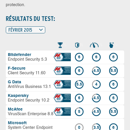
protection.
RÉSULTATS DU TEST:
FÉVRIER 2015
Bitdefender
6
6
6
Endpoint Security 5.3
F-Secure
6
4.5
5.5
Client Security 11.60
G Data
5.5
4
6
AntiVirus Business 13.1
Kaspersky
6
4.5
6
Endpoint Security 10.2
McAfee
5
4.5
5.5
VirusScan Enterprise 8.8
Microsoft
System Center Endpoint
0
3.5
6