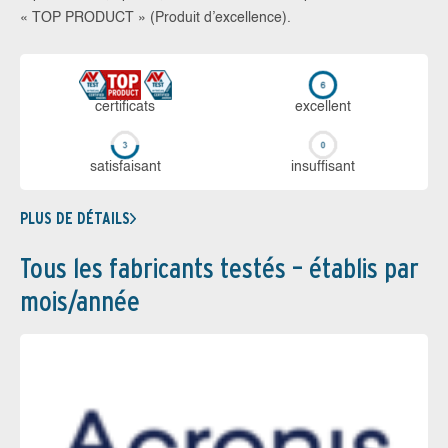
« TOP PRODUCT » (Produit d’excellence).
certi­ficats
ex­cellent
sa­tis­fai­sant
in­suf­fi­sant
PLUS DE DÉTAILS
Tous les fabricants testés – établis par
mois/année