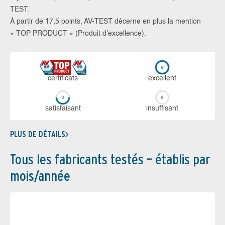
TEST.
À partir de 17,5 points, AV-TEST décerne en plus la mention
« TOP PRODUCT » (Produit d’excellence).
certi­ficats
ex­cellent
sa­tis­fai­sant
in­suf­fi­sant
PLUS DE DÉTAILS
Tous les fabricants testés – établis par
mois/année