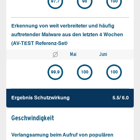
97.7
98
100
Erkennung von weit verbreiteter und häufig
auftretender Malware aus den letzten 4 Wochen
(AV-TEST Referenz-Set)
Mai
Juni
99.9
100
100
Ergebnis Schutz­wirkung
5.5/ 6.0
Geschw­indigkeit
Verlangsamung beim Aufruf von populären