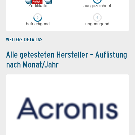
Zerti­fikate
aus­ge­zeich­net
be­frie­di­gend
un­ge­nü­gend
WEITERE DETAILS
Alle getesteten Hersteller – Auflistung
nach Monat/Jahr