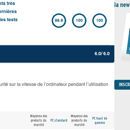
la new
nts très
ernières
es tests
99.9
100
100
6.0/ 6.0
INSC
té sur la vitesse de l’ordinateur pendant l’utilisation
Moyenne des
Moyenne des
PC haut de
produits du
PC standard
produits du
gamme
marché
marché