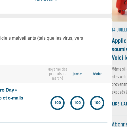
14 JUILL
iciels malveillants (tels que les virus, vers
Applic
soumis
Voici l
Même si l
Moyenne des
produits du
janvier
février
sites web
marché
provenant
ero Day »
exposés à 
 et e-mails
100
100
100
LIRE L'
Abonne