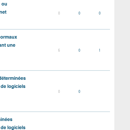
s ou
net
0
0
0
 normaux
ant une
6
0
1
 déterminées
 de logiciels
0
0
minées
 de logiciels