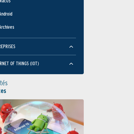
MacOS
Android
Archives
REPRISES
RNET OF THINGS (IOT)
ités
tes