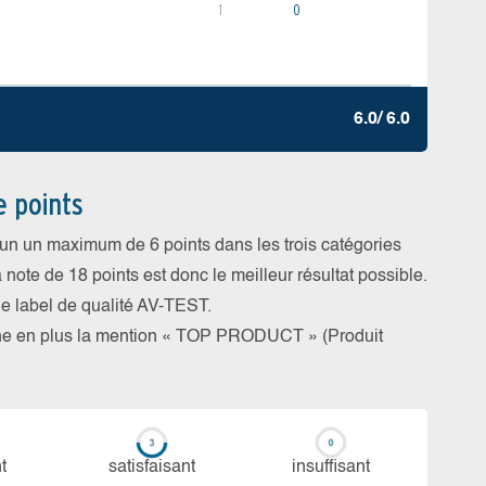
1
0
6.0/ 6.0
e points
cun un maximum de 6 points dans les trois catégories
a note de 18 points est donc le meilleur résultat possible.
 le label de qualité AV-TEST.
rne en plus la mention « TOP PRODUCT » (Produit
t
sa­tis­fai­sant
in­suf­fi­sant