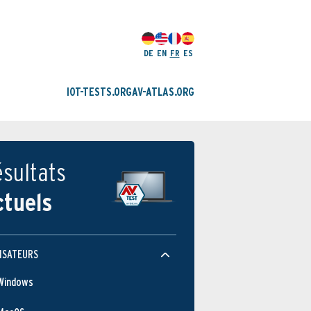
DE
EN
FR
ES
IOT-TESTS.ORG
AV-ATLAS.ORG
sultats
ctuels
ISATEURS
Windows