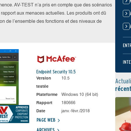
nence. AV-TEST n’a pris en compte que des scénarios
par rapport aux menaces actuelles. Les produits ont dû
ation de l’ensemble des fonctions et des niveaux de
ENT
INTE
Endpoint Security 10.5
Version
10.5
Actual
testée
récen
Plateforme
Windows 10 (64 bit)
Rapport
180666
Date
janv.-févr./2018
PAGE WEB
ARCHIVES