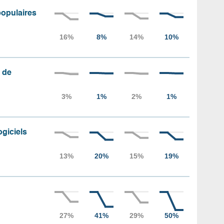
populaires
 de
ogiciels