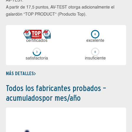
AV-TEST.
A partir de 17,5 puntos, AV-TEST otorga adicionalmente el
galardón “TOP PRODUCT“ (Producto Top).
certi­ficados
ex­ce­len­te
sa­tis­fac­to­ria
in­su­fi­cien­te
MÁS DETALLES
Todos los fabricantes probados –
acumuladospor mes/año