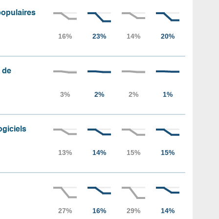
populaires
 de
ogiciels