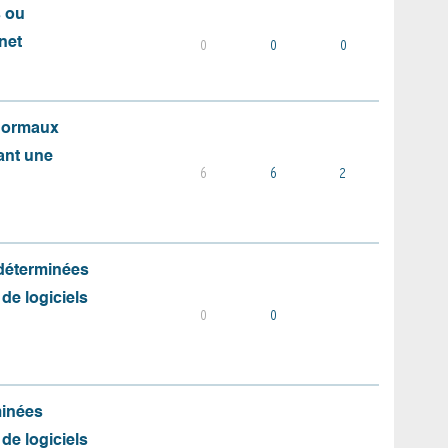
s ou
net
0
0
0
 normaux
ant une
6
6
2
 déterminées
 de logiciels
0
0
minées
 de logiciels