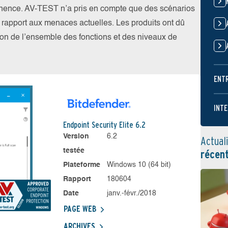
nence. AV-TEST n’a pris en compte que des scénarios
par rapport aux menaces actuelles. Les produits ont dû
ation de l’ensemble des fonctions et des niveaux de
ENT
INTE
Endpoint Security Elite 6.2
Version
6.2
Actual
testée
récen
Plateforme
Windows 10 (64 bit)
Rapport
180604
Date
janv.-févr./2018
PAGE WEB
ARCHIVES