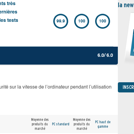
la new
nts très
ernières
es tests
99.9
100
100
6.0/ 6.0
INSC
té sur la vitesse de l’ordinateur pendant l’utilisation
Moyenne des
Moyenne des
PC haut de
produits du
PC standard
produits du
gamme
marché
marché