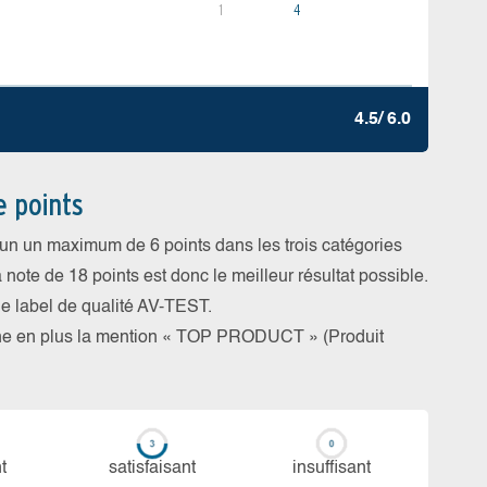
1
4
4.5/ 6.0
e points
cun un maximum de 6 points dans les trois catégories
a note de 18 points est donc le meilleur résultat possible.
 le label de qualité AV-TEST.
rne en plus la mention « TOP PRODUCT » (Produit
t
sa­tis­fai­sant
in­suf­fi­sant