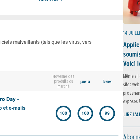
14 JUILL
iciels malveillants (tels que les virus, vers
Applic
soumis
Voici l
Même si l
Moyenne des
produits du
janvier
février
sites web
marché
provenant
ero Day »
exposés à 
 et e-mails
100
100
99
LIRE L'
Abonne