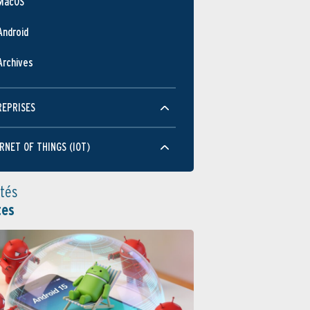
MacOS
Android
Archives
REPRISES
RNET OF THINGS (IOT)
ités
tes