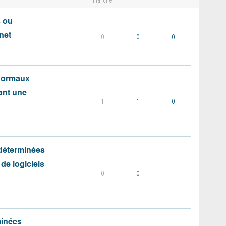
marché
s ou
net
0
0
0
 normaux
ant une
1
1
0
 déterminées
 de logiciels
0
0
minées