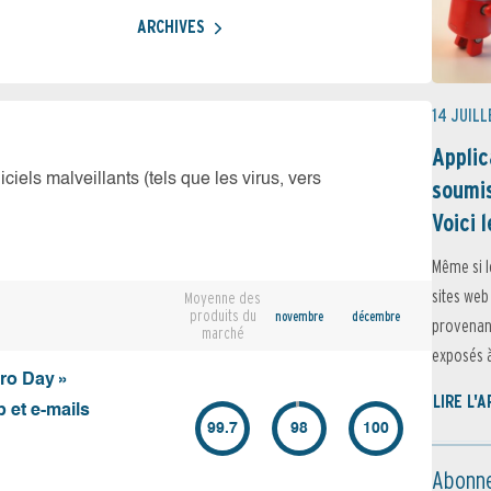
ARCHIVES
14 JUILL
Applic
iciels malveillants (tels que les virus, vers
soumis
Voici l
Même si l
sites web
Moyenne des
produits du
novembre
décembre
provenant
marché
exposés à 
ero Day »
LIRE L'
 et e-mails
99.7
98
100
Abonne