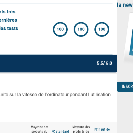
la new
nts très
ernières
es tests
100
100
100
5.5/ 6.0
INSC
té sur la vitesse de l’ordinateur pendant l’utilisation
Moyenne des
Moyenne des
PC haut de
produits du
PC standard
produits du