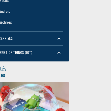
MacOS
Android
Archives
REPRISES
RNET OF THINGS (IOT)
ités
tes