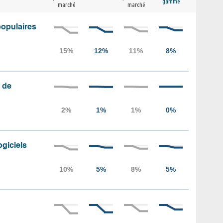
gamme
marché
marché
populaires
 de
ogiciels