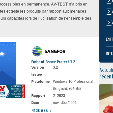
t accessibles en permanence. AV-TEST n’a pris en
tes et testé les produits par rapport aux menaces
eurs capacités lors de l’utilisation de l’ensemble des
ENT
INTE
Endpoint Secure Protect 3.2
Version
3.2
Actual
testée
récen
Plateforme
Windows 10 Professional
(English), (64-Bit)
Rapport
212623
Date
nov.-déc./2021
PAGE WEB