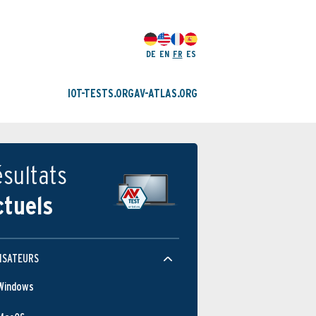
DE
EN
FR
ES
IOT-TESTS.ORG
AV-ATLAS.ORG
sultats
ctuels
ISATEURS
Windows