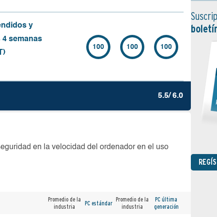
Suscrip
endidos y
boletí
s 4 semanas
100
100
100
T)
5.5/ 6.0
seguridad en la velocidad del ordenador en el uso
REGÍ
Promedio de la
Promedio de la
PC última
PC estándar
industria
industria
generación