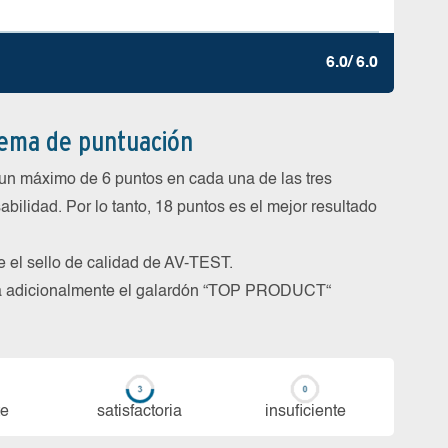
6.0/ 6.0
tema de puntuación
un máximo de 6 puntos en cada una de las tres
abilidad. Por lo tanto, 18 puntos es el mejor resultado
be el sello de calidad de AV-TEST.
rga adicionalmente el galardón “TOP PRODUCT“
te
sa­tis­fac­to­ria
in­su­fi­cien­te