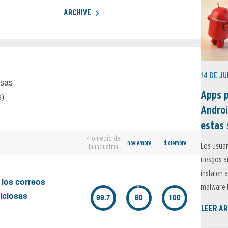
ARCHIVE
14 DE JU
osas
Apps p
s)
Androi
estas 
Promedio de
noviembre
diciembre
Los usuar
la industria
riesgos 
instalen 
 los correos
malware t
iciosas
99.7
98
100
LEER AR