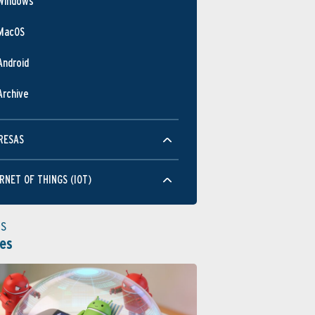
Windows
MacOS
Android
Archive
RESAS
RNET OF THINGS (IOT)
as
es