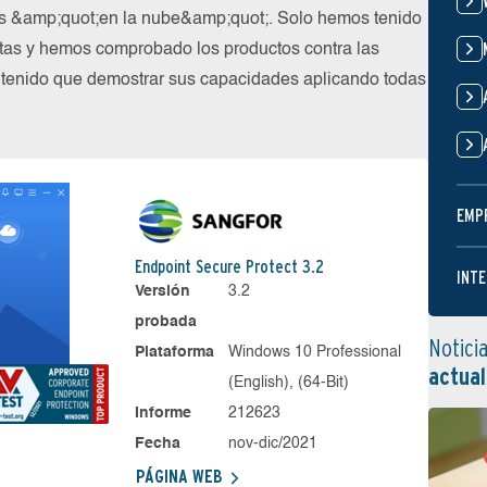
ios &amp;quot;en la nube&amp;quot;. Solo hemos tenido
stas y hemos comprobado los productos contra las
tenido que demostrar sus capacidades aplicando todas
EMP
Endpoint Secure Protect 3.2
INTE
Versión
3.2
probada
Notici
Plataforma
Windows 10 Professional
actual
(English), (64-Bit)
Informe
212623
Fecha
nov-dic/2021
PÁGINA WEB