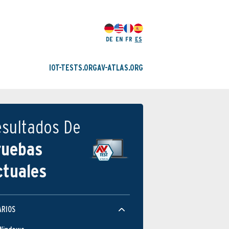
DE
EN
FR
ES
IOT-TESTS.ORG
AV-ATLAS.ORG
esultados De
ruebas
ctuales
ARIOS