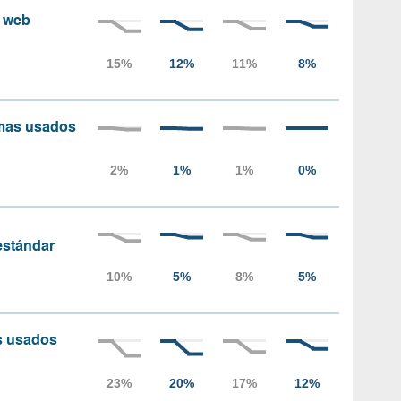
s web
amas usados
 estándar
as usados