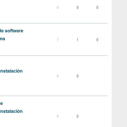
0
0
0
e software
ema
1
1
0
instalación
0
0
de
instalación
0
0