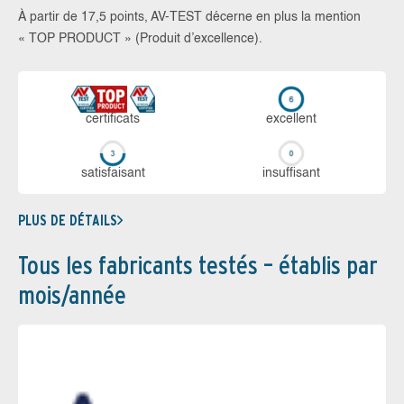
À partir de 17,5 points, AV-TEST décerne en plus la mention
« TOP PRODUCT » (Produit d’excellence).
certi­ficats
ex­cellent
sa­tis­fai­sant
in­suf­fi­sant
PLUS DE DÉTAILS
Tous les fabricants testés – établis par
mois/année