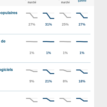
gamme
marché
marché
populaires
 de
ogiciels