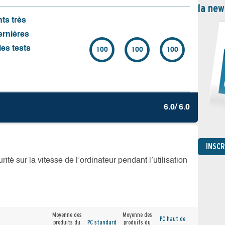
la new
nts très
ernières
es tests
100
100
100
6.0/ 6.0
INSC
té sur la vitesse de l’ordinateur pendant l’utilisation
Moyenne des
Moyenne des
PC haut de
produits du
PC standard
produits du