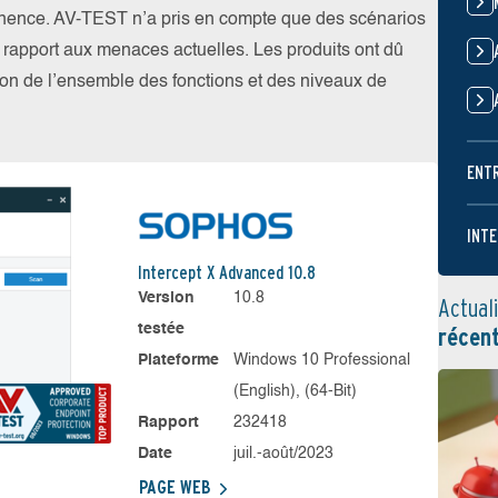
nence. AV-TEST n’a pris en compte que des scénarios
par rapport aux menaces actuelles. Les produits ont dû
ation de l’ensemble des fonctions et des niveaux de
ENT
INTE
Intercept X Advanced 10.8
Version
10.8
Actual
testée
récen
Plateforme
Windows 10 Professional
(English), (64-Bit)
Rapport
232418
Date
juil.-août/2023
PAGE WEB