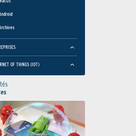
MacOS
Android
Archives
REPRISES
RNET OF THINGS (IOT)
ités
tes