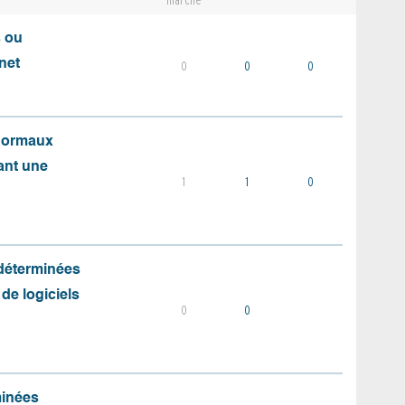
marché
s ou
net
0
0
0
 normaux
ant une
1
1
0
 déterminées
 de logiciels
0
0
minées