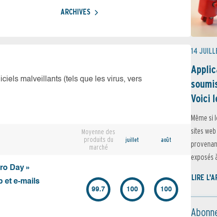
ARCHIVES
14 JUILL
Applic
iciels malveillants (tels que les virus, vers
soumis
Voici l
Même si l
sites web
Moyenne des
produits du
juillet
août
provenant
marché
exposés à 
ero Day »
LIRE L'
 et e-mails
99.7
100
100
Abonne