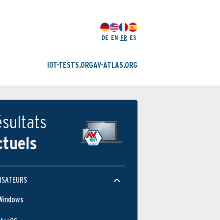
DE
EN
FR
ES
IOT-TESTS.ORG
AV-ATLAS.ORG
sultats
ctuels
ISATEURS
Windows