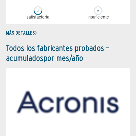
sa­tis­fac­to­ria
in­su­fi­cien­te
MÁS DETALLES
Todos los fabricantes probados –
acumuladospor mes/año