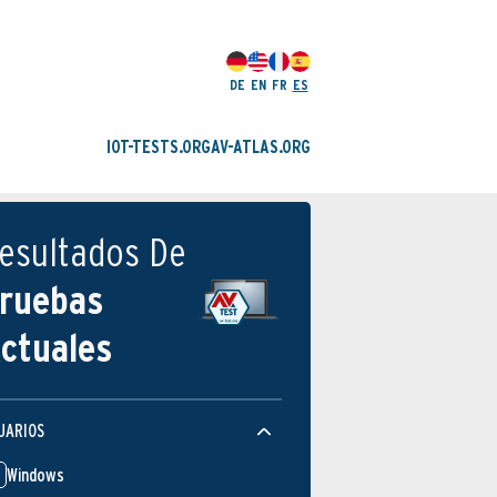
DE
EN
FR
ES
IOT-TESTS.ORG
AV-ATLAS.ORG
esultados De
ruebas
ctuales
UARIOS
Windows