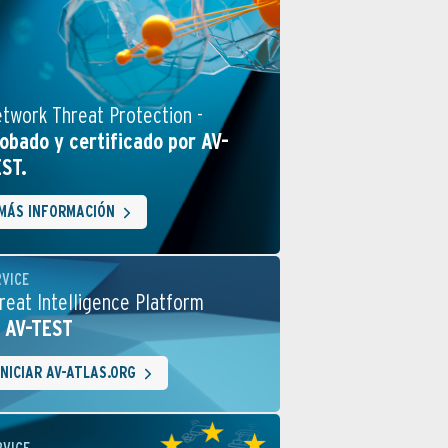
twork Threat Protection -
obado y certificado por AV-
ST.
MÁS INFORMACIÓN
RVICE
reat Intelligence Platform
 AV-TEST
INICIAR AV-ATLAS.ORG