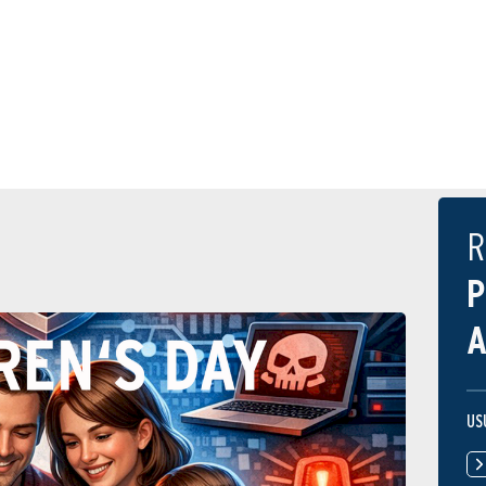
R
P
A
US