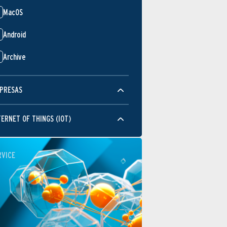
MacOS
Android
Archive
PRESAS
TERNET OF THINGS (IOT)
RVICE