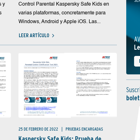
SE
s y
Control Parental Kaspersky Safe Kids en
s
varias plataformas, concretamente para
Windows, Android y Apple iOS. Las...
LEER ARTÍCULO
AV
Le
Suscr
bolet
25 DE FEBRERO DE 2022
PRUEBAS ENCARGADAS
Kaspersky Safe Kids: Prueba de