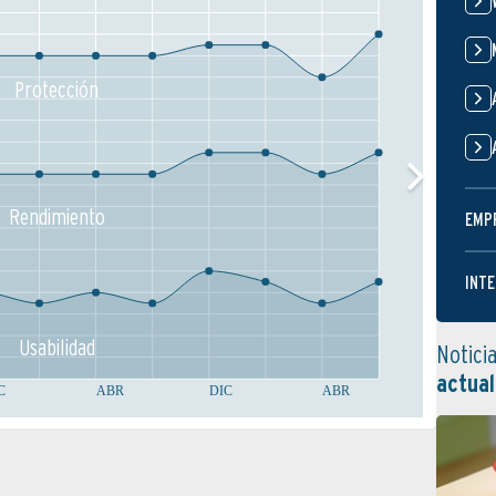
Protección
Rendimiento
EMP
INTE
Usabilidad
Notici
actual
C
ABR
DIC
ABR