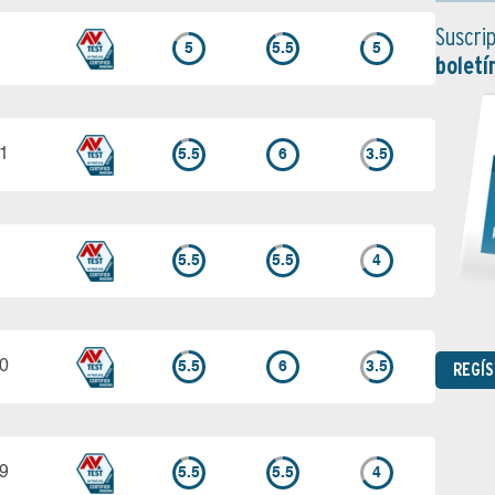
Suscrip
5
5.5
5
boletí
21
5.5
6
3.5
5.5
5.5
4
20
REGÍ
5.5
6
3.5
19
5.5
5.5
4