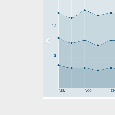
12
6
ABR
AGO
DI