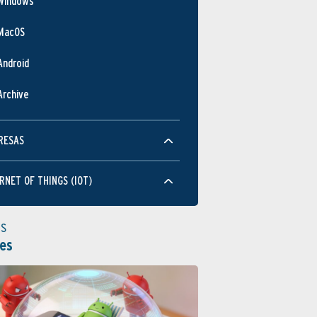
Windows
ABR
AGO
DIC
ABR
DI
MacOS
Rendimiento
Android
Archive
RESAS
ABR
AGO
DIC
ABR
DI
RNET OF THINGS (IOT)
Usabilidad
as
es
ABR
AGO
DIC
ABR
DI