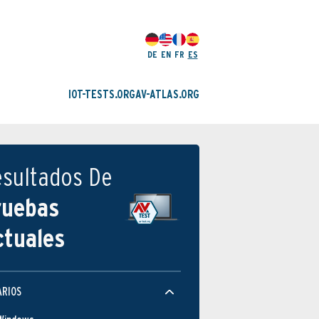
DE
EN
FR
ES
IOT-TESTS.ORG
AV-ATLAS.ORG
esultados De
ruebas
ctuales
Protección
ARIOS