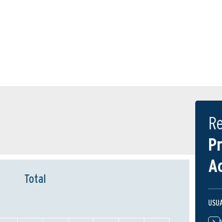
R
P
A
Total
USU