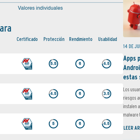
Valores individuales
ara
Certi­ficado
Protección
Rendimiento
Usabilidad
14 DE JU
Apps p
5.5
6
4.5
Androi
estas 
Los usuar
4.5
6
3.5
riesgos 
instalen 
malware t
5
6
4.5
LEER AR