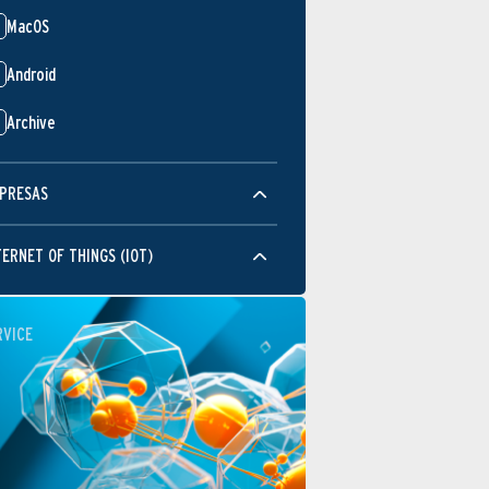
MacOS
Android
Archive
PRESAS
TERNET OF THINGS (IOT)
RVICE