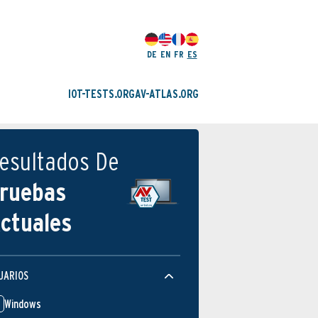
DE
EN
FR
ES
IOT-TESTS.ORG
AV-ATLAS.ORG
esultados De
ruebas
ctuales
UARIOS
Windows