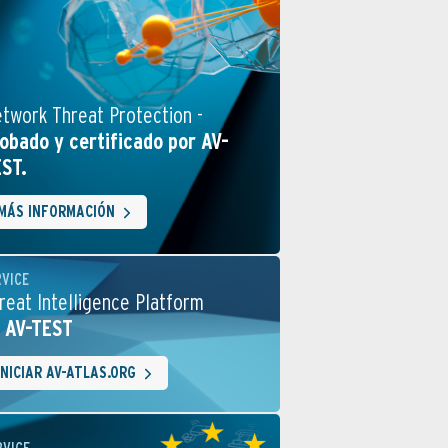
twork Threat Protection -
obado y certificado por AV-
ST.
MÁS INFORMACIÓN
RVICE
reat Intelligence Platform
 AV-TEST
INICIAR AV-ATLAS.ORG