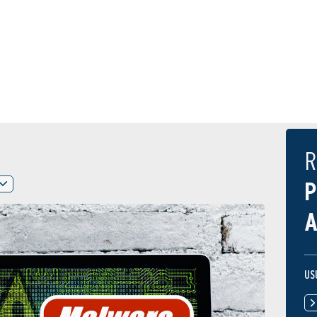
R
P
A
US