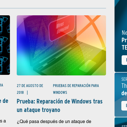
Ne
Pr
TE
SE
Th
RA
27 DE AGOSTO DE
PRUEBAS DE REPARACIÓN PARA
de
2018
WINDOWS
e de
Prueba: Reparación de Windows tras
un ataque troyano
s a
¿Qué pasa después de un ataque de