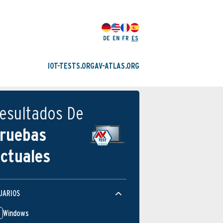
DE
EN
FR
ES
IOT-TESTS.ORG
AV-ATLAS.ORG
esultados De
ruebas
ctuales
UARIOS
Windows