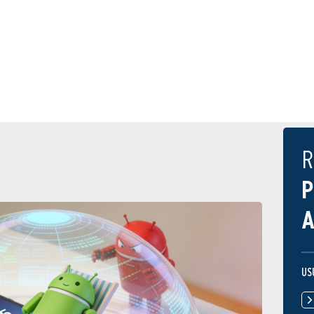
R
P
A
US