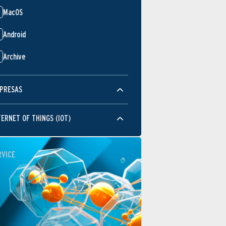
MacOS
Android
Archive
PRESAS
TERNET OF THINGS (IOT)
RVICE