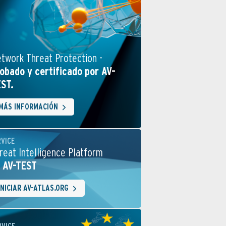
twork Threat Protection -
obado y certificado por AV-
ST.
MÁS INFORMACIÓN
RVICE
reat Intelligence Platform
 AV-TEST
INICIAR AV-ATLAS.ORG