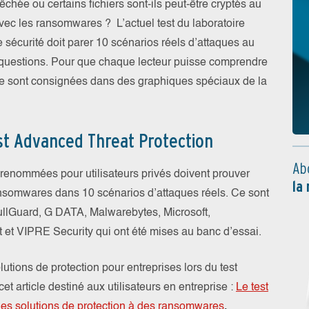
chée ou certains fichiers sont-ils peut-être cryptés au
vec les ransomwares ? L’actuel test du laboratoire
sécurité doit parer 10 scénarios réels d’attaques au
questions. Pour que chaque lecteur puisse comprendre
que sont consignées dans des graphiques spéciaux de la
st Advanced Threat Protection
Ab
é renommées pour utilisateurs privés doivent prouver
la
ransomwares dans 10 scénarios d’attaques réels. Ce sont
BullGuard, G DATA, Malwarebytes, Microsoft,
 et VIPRE Security qui ont été mises au banc d’essai.
utions de protection pour entreprises lors du test
t article destiné aux utilisateurs en entreprise :
Le test
des solutions de protection à des ransomwares
.