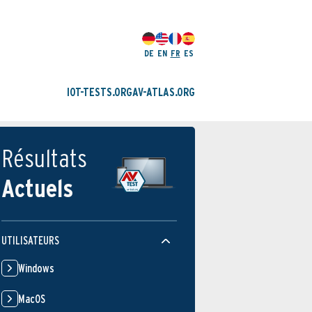
DE
EN
FR
ES
IOT-TESTS.ORG
AV-ATLAS.ORG
Résultats
Actuels
UTILISATEURS
Windows
MacOS