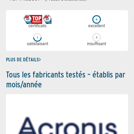
certi­ficats
ex­cellent
sa­tis­fai­sant
in­suf­fi­sant
PLUS DE DÉTAILS
Tous les fabricants testés – établis par
mois/année