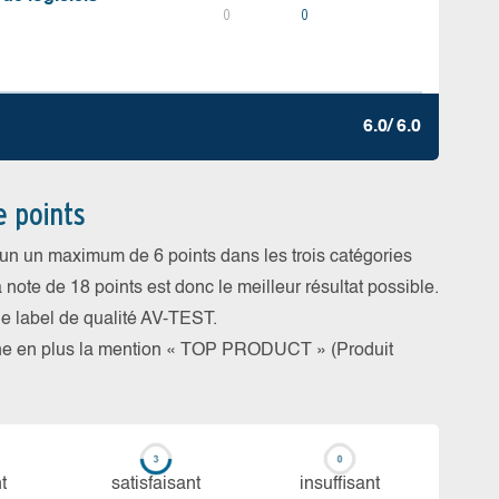
0
0
6.0/ 6.0
e points
cun un maximum de 6 points dans les trois catégories
a note de 18 points est donc le meilleur résultat possible.
 le label de qualité AV-TEST.
rne en plus la mention « TOP PRODUCT » (Produit
t
sa­tis­fai­sant
in­suf­fi­sant