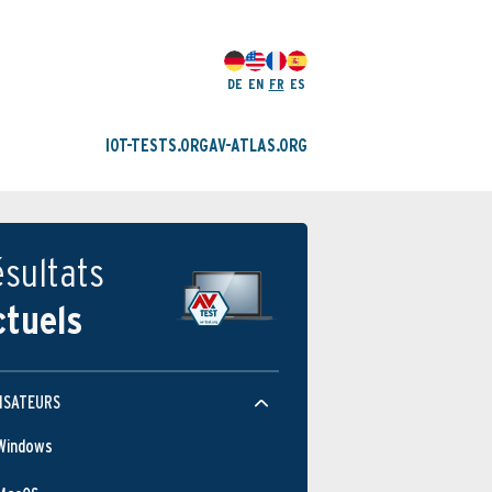
DE
EN
FR
ES
IOT-TESTS.ORG
AV-ATLAS.ORG
sultats
ctuels
ISATEURS
Windows