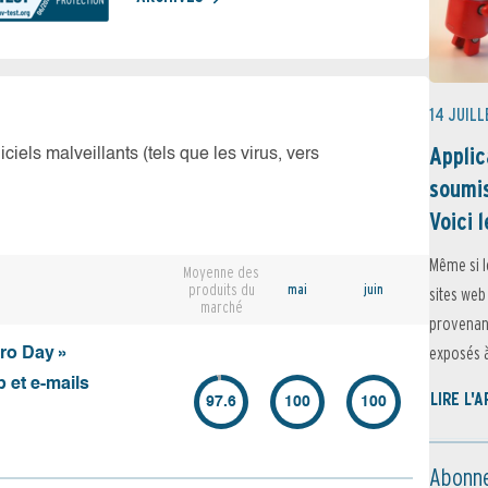
14 JUILL
Applic
iciels malveillants (tels que les virus, vers
soumis
Voici l
Même si l
Moyenne des
produits du
mai
juin
sites web
marché
provenant
exposés à 
ero Day »
 et e-mails
LIRE L'
97.6
100
100
Abonne