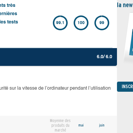
la new
nts très
ernières
es tests
99.1
100
99
6.0/ 6.0
INSC
té sur la vitesse de l’ordinateur pendant l’utilisation
Moyenne des
produits du
mai
juin
marché