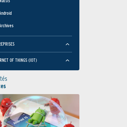
MacOS
Android
Archives
REPRISES
RNET OF THINGS (IOT)
ités
tes