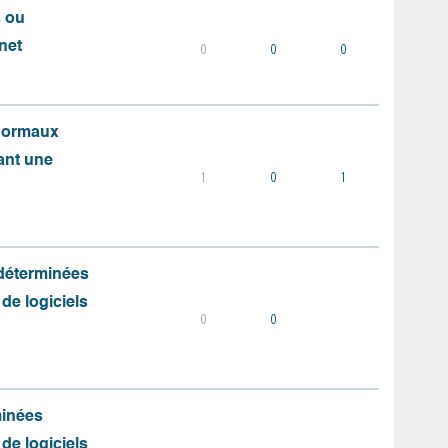
s ou
net
0
0
0
 normaux
ant une
1
0
1
 déterminées
 de logiciels
0
0
minées
 de logiciels