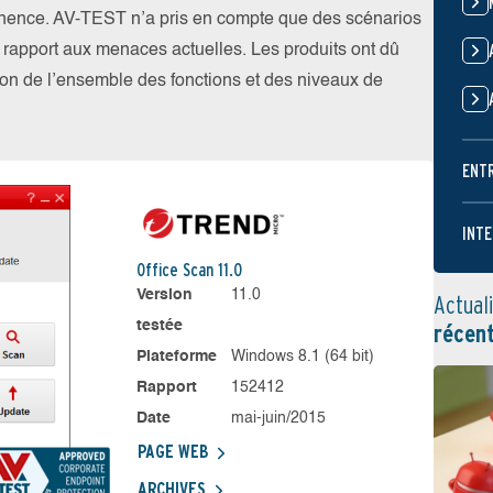
nence. AV-TEST n’a pris en compte que des scénarios
par rapport aux menaces actuelles. Les produits ont dû
ation de l’ensemble des fonctions et des niveaux de
ENT
INTE
Office Scan 11.0
Version
11.0
Actual
testée
récen
Plateforme
Windows 8.1 (64 bit)
Rapport
152412
Date
mai-juin/2015
PAGE WEB
ARCHIVES