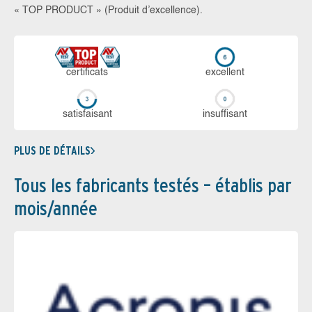
« TOP PRODUCT » (Produit d’excellence).
certi­ficats
ex­cellent
sa­tis­fai­sant
in­suf­fi­sant
PLUS DE DÉTAILS
Tous les fabricants testés – établis par
mois/année