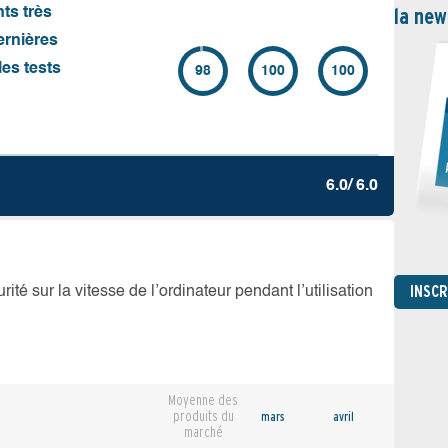
la new
nts très
ernières
es tests
98
100
100
6.0/ 6.0
INSC
té sur la vitesse de l’ordinateur pendant l’utilisation
Moyenne des
produits du
mars
avril
marché