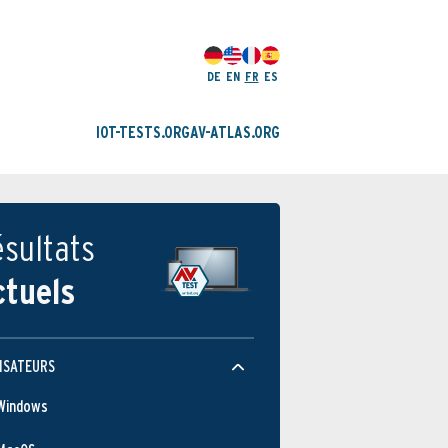
DE
EN
FR
ES
IOT-TESTS.ORG
AV-ATLAS.ORG
sultats
ctuels
ISATEURS
Windows