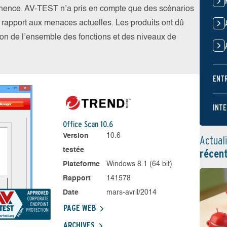
nence. AV-TEST n’a pris en compte que des scénarios
par rapport aux menaces actuelles. Les produits ont dû
ation de l’ensemble des fonctions et des niveaux de
ENT
INTE
Office Scan 10.6
Version
10.6
Actual
testée
récen
Plateforme
Windows 8.1 (64 bit)
Rapport
141578
Date
mars-avril/2014
PAGE WEB
ARCHIVES