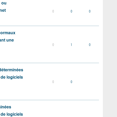
s ou
net
0
0
0
 normaux
ant une
0
1
0
 déterminées
 de logiciels
0
0
minées
 de logiciels