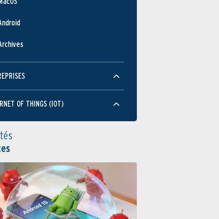
MacOS
Android
Archives
REPRISES
RNET OF THINGS (IOT)
ités
tes