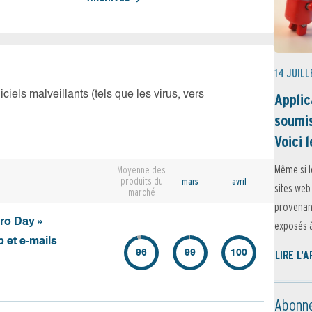
14 JUILL
iciels malveillants (tels que les virus, vers
Applic
soumis
Voici l
Même si l
Moyenne des
produits du
mars
avril
sites web
marché
provenant
ero Day »
exposés à 
 et e-mails
96
99
100
LIRE L'
Abonne