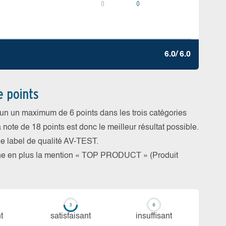
0
0
6.0/ 6.0
e points
cun un maximum de 6 points dans les trois catégories
a note de 18 points est donc le meilleur résultat possible.
 le label de qualité AV-TEST.
rne en plus la mention « TOP PRODUCT » (Produit
t
sa­tis­fai­sant
in­suf­fi­sant