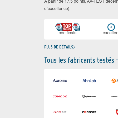
À partir de 17,5 points, AV-TEST déce
d’excellence).
certi­ficats
ex­cellen
PLUS DE DÉTAILS
Tous les fabricants testés 