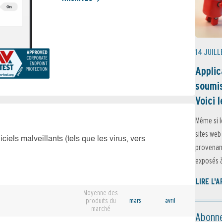
14 JUILL
Applic
soumis
Voici l
Même si l
sites web
iciels malveillants (tels que les virus, vers
provenant
exposés à 
LIRE L'
Moyenne des
produits du
mars
avril
marché
Abonne