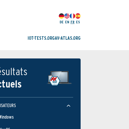
DE
EN
FR
ES
IOT-TESTS.ORG
AV-ATLAS.ORG
sultats
ctuels
ISATEURS
Windows