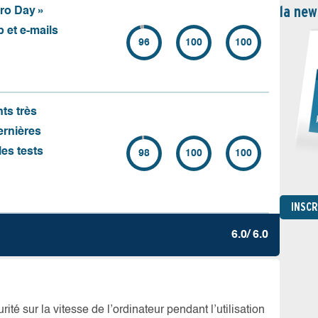
la new
ero Day »
 et e-mails
96
100
100
nts très
ernières
es tests
98
100
100
INSC
6.0/ 6.0
té sur la vitesse de l’ordinateur pendant l’utilisation