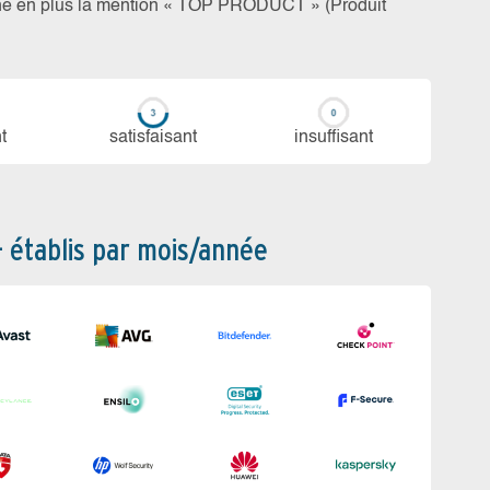
rne en plus la mention « TOP PRODUCT » (Produit
t
sa­tis­fai­sant
in­suf­fi­sant
– établis par mois/année