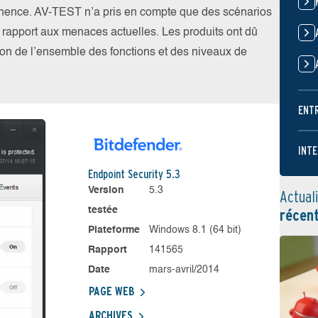
nence. AV-TEST n’a pris en compte que des scénarios
par rapport aux menaces actuelles. Les produits ont dû
ation de l’ensemble des fonctions et des niveaux de
ENT
INTE
Endpoint Security 5.3
Version
5.3
Actual
testée
récen
Plateforme
Windows 8.1 (64 bit)
Rapport
141565
Date
mars-avril/2014
PAGE WEB
ARCHIVES