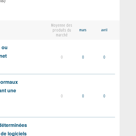
ts)
Moyenne des
produits du
mars
avril
marché
s ou
net
0
0
0
 normaux
ant une
0
0
0
 déterminées
 de logiciels