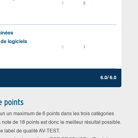
0
0
minées
 de logiciels
0
1
6.0/ 6.0
e points
cun un maximum de 6 points dans les trois catégories
a note de 18 points est donc le meilleur résultat possible.
 le label de qualité AV-TEST.