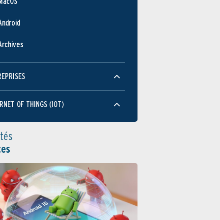
MacOS
Android
Archives
REPRISES
RNET OF THINGS (IOT)
ités
tes