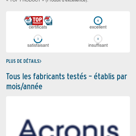
« TOP PRODUCT » (Produit d’excellence).
certi­ficats
ex­cellent
sa­tis­fai­sant
in­suf­fi­sant
PLUS DE DÉTAILS
Tous les fabricants testés – établis par
mois/année