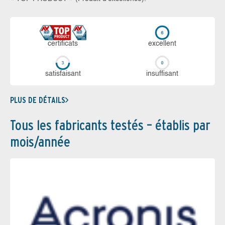
certi­ficats
ex­cellent
sa­tis­fai­sant
in­suf­fi­sant
PLUS DE DÉTAILS
Tous les fabricants testés – établis par
mois/année