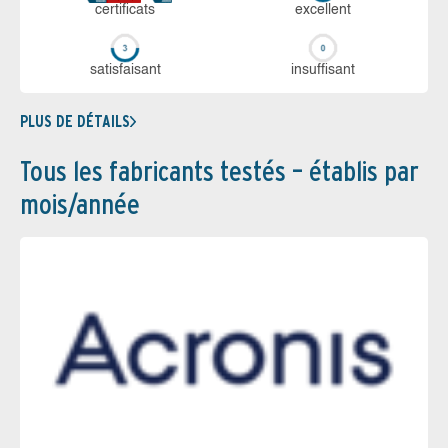
certi­ficats
ex­cellent
sa­tis­fai­sant
in­suf­fi­sant
PLUS DE DÉTAILS
Tous les fabricants testés – établis par
mois/année